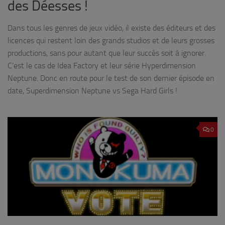
des Déesses !
Dans tous les genres de jeux vidéo, il existe des éditeurs et des
licences qui restent loin des grands studios et de leurs grosses
productions, sans pour autant que leur succès soit à ignorer.
C’est le cas de Idea Factory et leur série Hyperdimension
Neptune. Donc en route pour le test de son dernier épisode en
date, Superdimension Neptune vs Sega Hard Girls !
0