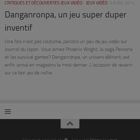
CRITIQUES ET DÉCOUVERTES JEUX VIDÉO
/
JEUX VIDÉO
3 AVRIL 2014
Danganronpa, un jeu super duper
inventif
Une fois n’est pas coutume, parlons un peu de jeu vidéo sur
Journal du Japon. Vous aimez Phoenix Wright, la saga Persona
et les survival games? Danganronpa, un univers délirant, est
enfin arrivé en magasins le mois dernier. L’occasion de revenir
sur ce bon jeu de niche.