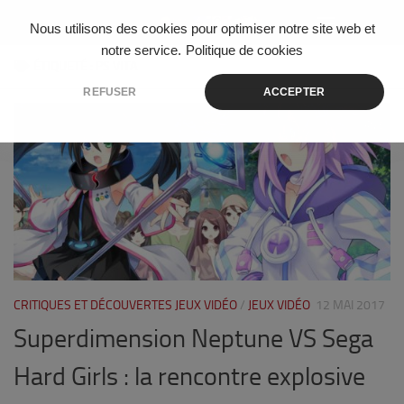
Skip to content
Nous utilisons des cookies pour optimiser notre site web et
notre service.
Politique de cookies
ÉTIQUETÉ :
PS VITA
REFUSER
ACCEPTER
3
CRITIQUES ET DÉCOUVERTES JEUX VIDÉO
/
JEUX VIDÉO
12 MAI 2017
Superdimension Neptune VS Sega
Hard Girls : la rencontre explosive