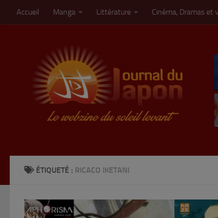
Accueil
Manga
Littérature
Cinéma, Dramas et 
Skip to content
ÉTIQUETÉ :
RICACO IKETANI