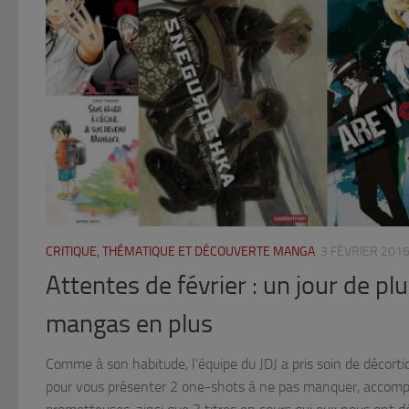
CRITIQUE, THÉMATIQUE ET DÉCOUVERTE MANGA
3 FÉVRIER 201
Attentes de février : un jour de pl
mangas en plus
Comme à son habitude, l’équipe du JDJ a pris soin de décorti
pour vous présenter 2 one-shots à ne pas manquer, accomp