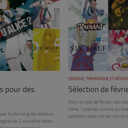
6
CRITIQUE, THÉMATIQUE ET DÉCO
us pour des
Sélection de févr
Pour ce mois de février, voici
tome, 1 premier volume qui éveil
quer le planning des éditeurs
satisfaire notre soif de culture 
agnés de 2 nouvelles séries