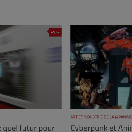
14
ART ET INDUSTRIE DE LA JAPANIM
 quel futur pour
Cyberpunk et Anim