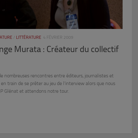
RATURE
/
LITTÉRATURE
4 FÉVRIER 2009
nge Murata : Créateur du collectif
de nombreuses rencontres entre éditeurs, journalistes et
en train de se prêter au jeu de l’interview alors que nous
IP Glénat et attendons notre tour.