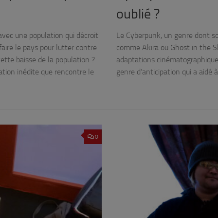
oublié ?
vec une population qui décroit
Le Cyberpunk, un genre dont son
aire le pays pour lutter contre
comme Akira ou Ghost in the She
ette baisse de la population ?
adaptations cinématographiques
tion inédite que rencontre le
genre d’anticipation qui a aidé
0