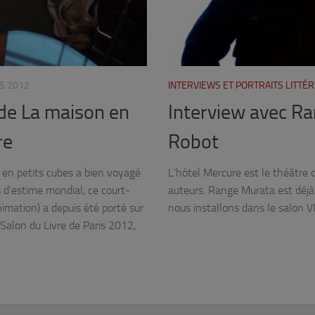
S 2012
INTERVIEWS ET PORTRAITS LITTÉ
 de La maison en
Interview avec Ra
re
Robot
en petits cubes a bien voyagé
L’hôtel Mercure est le théâtre 
 d’estime mondial, ce court-
auteurs. Range Murata est déjà 
imation) a depuis été porté sur
nous installons dans le salon V
u Salon du Livre de Paris 2012,