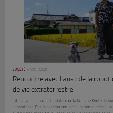
SOCIÉTÉ
4 AOÛT 2025
Rencontre avec Lana : de la roboti
de vie extraterrestre
Interview de Lana, co-fondatrice de la branche Kyoto du S
Laboratories. Elle revient sur son parcours, son quotidien, s