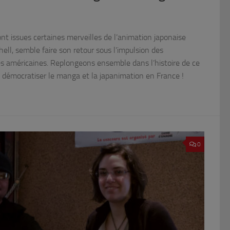
t issues certaines merveilles de l’animation japonaise
ll, semble faire son retour sous l’impulsion des
 américaines. Replongeons ensemble dans l’histoire de ce
 à démocratiser le manga et la japanimation en France !
0