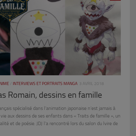
ANIME
/
INTERVIEWS ET PORTRAITS MANGA
3 AVRIL 2018
s Romain, dessins en famille
ais spécialisé dans l’animation japonaise n’est jamais à
vie aux dessins de ses enfants dans « Traits de famille », un
alité et de poésie. JDJ l’a rencontré lors du salon du lvire de