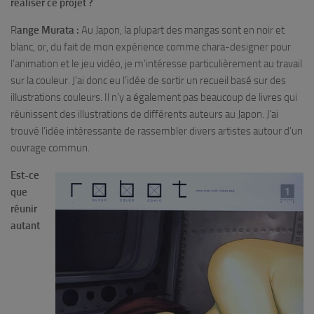
réaliser ce projet ?
R
ange Murata :
Au Japon, la plupart des mangas sont en noir et
blanc, or, du fait de mon expérience comme chara-designer pour
l’animation et le jeu vidéo, je m’intéresse particulièrement au travail
sur la couleur. J’ai donc eu l’idée de sortir un recueil basé sur des
illustrations couleurs. Il n’y a également pas beaucoup de livres qui
réunissent des illustrations de différents auteurs au Japon. J’ai
trouvé l’idée intéressante de rassembler divers artistes autour d’un
ouvrage commun.
Est-ce
que
réunir
autant