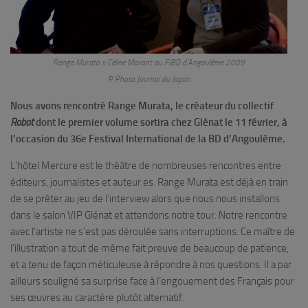
Range Murata x Céline Maxant au FIBD d’Angoulême 2009
© Photo Journal du Japon
Nous avons rencontré Range Murata, le créateur du collectif
Robot
dont le premier volume sortira chez Glénat le 11 février, à
l’occasion du 36e Festival International de la BD d’Angoulême.
L’hôtel Mercure est le théâtre de nombreuses rencontres entre
éditeurs, journalistes et auteur.es. Range Murata est déjà en train
de se prêter au jeu de l’interview alors que nous nous installons
dans le salon VIP Glénat et attendons notre tour. Notre rencontre
avec l’artiste ne s’est pas déroulée sans interruptions. Ce maître de
l’illustration a tout de même fait preuve de beaucoup de patience,
et a tenu de façon méticuleuse à répondre à nos questions. Il a par
ailleurs souligné sa surprise face à l’engouement des Français pour
ses œuvres au caractère plutôt alternatif.