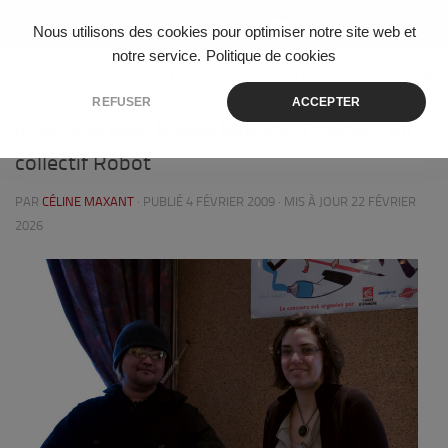
Skip to content
Nous utilisons des cookies pour optimiser notre site web et
notre service.
Politique de cookies
INTERVIEWS ET PORTRAITS LITTÉRATURE
/
LITTÉRATURE
0
REFUSER
ACCEPTER
Interview avec Range Murata : Créateur du
collectif Robot
PAR
CÉLINE MAXANT
· PUBLIÉ
4 FÉVRIER 2009
· MIS À JOUR
22 FÉVRIER
2026