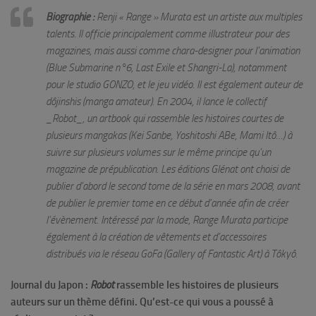
Biographie :
Renji « Range » Murata est un artiste aux multiples
talents. Il officie principalement comme illustrateur pour des
magazines, mais aussi comme chara-designer pour l’animation
(
Blue Submarine n°6
,
Last Exile
et
Shangri-La
), notamment
pour le studio GONZO, et le jeu vidéo. Il est également auteur de
dôjinshis (manga amateur). En 2004, il lance le collectif
_Robot_, un artbook qui rassemble les histoires courtes de
plusieurs mangakas (Kei Sanbe, Yoshitoshi ABe, Mami Itô…) à
suivre sur plusieurs volumes sur le même principe qu’un
magazine de prépublication. Les éditions Glénat ont choisi de
publier d’abord le second tome de la série en mars 2008, avant
de publier le premier tome en ce début d’année afin de créer
l’évènement. Intéressé par la mode, Range Murata participe
également à la création de vêtements et d’accessoires
distribués via le réseau GoFa (Gallery of Fantastic Art) à Tôkyô.
Journal du Japon :
Robot
rassemble les histoires de plusieurs
auteurs sur un thème défini. Qu’est-ce qui vous a poussé à