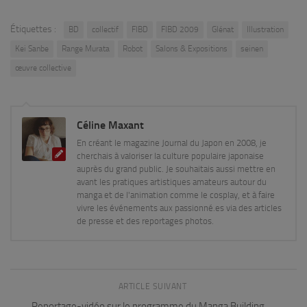
Étiquettes :
BD
collectif
FIBD
FIBD 2009
Glénat
Illustration
Kei Sanbe
Range Murata
Robot
Salons & Expositions
seinen
œuvre collective
Céline Maxant
En créant le magazine Journal du Japon en 2008, je
cherchais à valoriser la culture populaire japonaise
auprès du grand public. Je souhaitais aussi mettre en
avant les pratiques artistiques amateurs autour du
manga et de l'animation comme le cosplay, et à faire
vivre les événements aux passionné.es via des articles
de presse et des reportages photos.
ARTICLE SUIVANT
Reportage-vidéo sur le programme du Manga Building