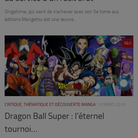
Shigahime, qui vient de s’achever avec son 5e tome aux
éditions Mangetsu est une œuvre...
0
CRITIQUE, THÉMATIQUE ET DÉCOUVERTE MANGA
12 MARS 2019
Dragon Ball Super : l’éternel
tournoi…