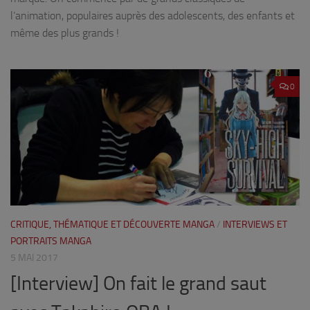
l’animation, populaires auprès des adolescents, des enfants et
même des plus grands !
0
CRITIQUE, THÉMATIQUE ET DÉCOUVERTE MANGA
/
INTERVIEWS ET
PORTRAITS MANGA
5 MAI 2017
[Interview] On fait le grand saut