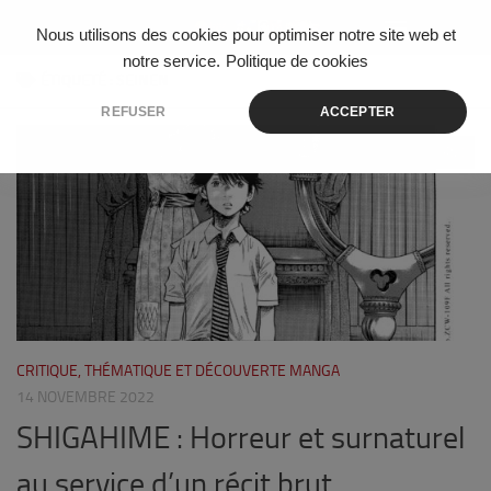
Skip to content
Nous utilisons des cookies pour optimiser notre site web et
notre service.
Politique de cookies
ÉTIQUETÉ :
SEINEN
REFUSER
ACCEPTER
0
CRITIQUE, THÉMATIQUE ET DÉCOUVERTE MANGA
14 NOVEMBRE 2022
SHIGAHIME : Horreur et surnaturel
au service d’un récit brut