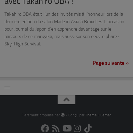
avec Takahiro OBA !
Takahiro OBA était l’un des invités mis à l’honneur lors de la
dernière édition du salon Made in Asia à Bruxelles. L’occasion
pour Journal du Japon d’en apprendre davantage sur le
parcours de ce mangaka, mais aussi sur son oeuvre phare :
Sky-High Survival.
Page suivante »
Fièrement propulsé par
- Conçu par
Thème Hueman