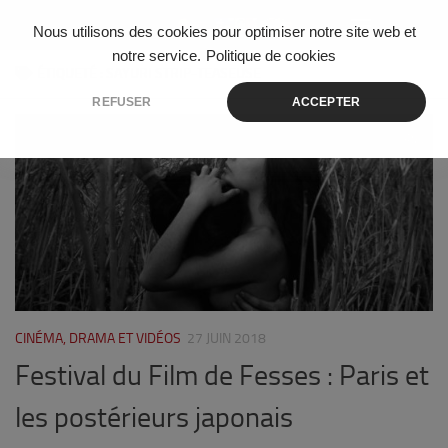
Skip to content
Nous utilisons des cookies pour optimiser notre site web et
notre service.
Politique de cookies
ÉTIQUETÉ :
SAYURI STRIP-TEASEUSE
REFUSER
ACCEPTER
0
CINÉMA, DRAMA ET VIDÉOS
27 JUIN 2018
Festival du Film de Fesses : Paris et
les postérieurs japonais