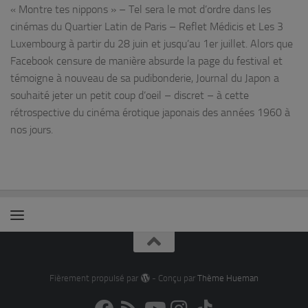
« Montre tes nippons » – Tel sera le mot d’ordre dans les
cinémas du Quartier Latin de Paris – Reflet Médicis et Les 3
Luxembourg à partir du 28 juin et jusqu’au 1er juillet. Alors que
Facebook censure de manière absurde la page du festival et
témoigne à nouveau de sa pudibonderie, Journal du Japon a
souhaité jeter un petit coup d’oeil – discret – à cette
rétrospective du cinéma érotique japonais des années 1960 à
nos jours.
Fièrement propulsé par
- Conçu par
Thème Hueman