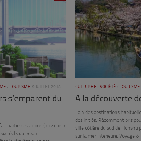
IME
/
TOURISME
9 JUILLET 2018
CULTURE ET SOCIÉTÉ
/
TOURISME
rs s’emparent du
A la découverte de
Loin des destinations habituelle
des initiés. Récemment pris po
fait partie des anime (aussi bien
ville côtière du sud de Honshu p
ieux réels du Japon
sur la mer intérieure. Voyage 