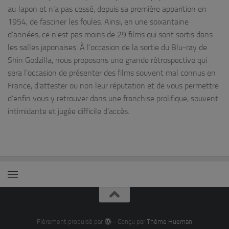
au Japon et n’a pas cessé, depuis sa première apparition en
1954, de fasciner les foules. Ainsi, en une soixantaine
d’années, ce n’est pas moins de 29 films qui sont sortis dans
les salles japonaises. À l’occasion de la sortie du Blu-ray de
Shin Godzilla, nous proposons une grande rétrospective qui
sera l’occasion de présenter des films souvent mal connus en
France, d’attester ou non leur réputation et de vous permettre
d’enfin vous y retrouver dans une franchise prolifique, souvent
intimidante et jugée difficile d’accès.
Fièrement propulsé par
- Conçu par
Thème Hueman