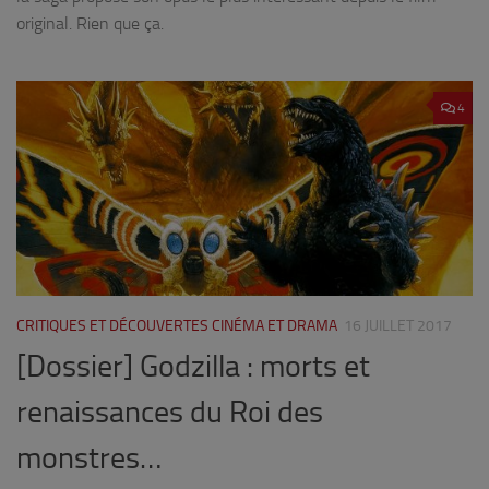
original. Rien que ça.
4
CRITIQUES ET DÉCOUVERTES CINÉMA ET DRAMA
16 JUILLET 2017
[Dossier] Godzilla : morts et
renaissances du Roi des
monstres…