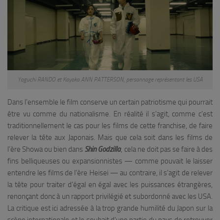
Yaguchi RANDO et Kayoko ANN PATTERSON, personnage représentant les USA
Dans l’ensemble le film conserve un certain patriotisme qui pourrait
être vu comme du nationalisme. En réalité il s’agit, comme c’est
traditionnellement le cas pour les films de cette franchise, de faire
relever la tête aux Japonais. Mais que cela soit dans les films de
l’ère Showa ou bien dans
Shin Godzilla
, cela ne doit pas se faire à des
fins belliqueuses ou expansionnistes — comme pouvait le laisser
entendre les films de l’ère Heisei — au contraire, il s’agit de relever
la tête pour traiter d’égal en égal avec les puissances étrangères,
renonçant donc à un rapport privilégié et subordonné avec les USA.
La critique est ici adressée à la trop grande humilité du Japon sur la
scène internationale et le souhait d’une partie du pays de retrouver