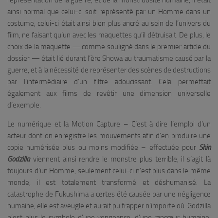
ainsi normal que celui-ci soit représenté par un Homme dans un
costume, celui-ci était ainsi bien plus ancré au sein de l’univers du
film, ne faisant qu’un avec les maquettes qu’il détruisait. De plus, le
choix de la maquette — comme souligné dans le premier article du
dossier — était lié durant l’ère Showa au traumatisme causé par la
guerre, et à la nécessité de représenter des scènes de destructions
par l’intermédiaire d’un filtre adoucissant. Cela permettait
également aux films de revêtir une dimension universelle
d’exemple.
Le numérique et la Motion Capture – C’est à dire l’emploi d’un
acteur dont on enregistre les mouvements afin d’en produire une
copie numérisée plus ou moins modifiée – effectuée pour
Shin
Godzilla
viennent ainsi rendre le monstre plus terrible, il s’agit là
toujours d’un Homme, seulement celui-ci n’est plus dans le même
monde, il est totalement transformé et déshumanisé. La
catastrophe de Fukushima a certes été causée par une négligence
humaine, elle est aveugle et aurait pu frapper n’importe où. Godzilla
n’est plus le symbole d’une vengeance, d’une rancœur humaine,