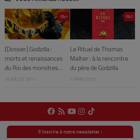
4
0
[Dossier] Godzilla :
Le Rituel de Thomas
morts et renaissances
Malher : à la rencontre
du Roi des monstres…
du père de Godzilla
16 JUILLET 2017
7 MARS 2021
S'inscrire à notre newsletter :