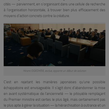
cités — parviennent, en s’organisant dans une cellule de recherche
à l’organisation horizontale, à trouver bien plus efficacement des
moyens d’action concrets contre la créature.
Hiromi OGASHIRA, exclue, apporte un début de solution
C’est en rejetant les manières japonaises qu’une possible
échappatoire est envisageable. Il s’agit donc d’abandonner la mise
en avant systématique de l’ancienneté — le pitoyable remplaçant
du Premier ministre est certes le plus âgé, mais certainement pas
le plus apte à gérer la situation — la hiérarchisation à outrance et un