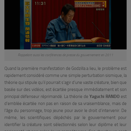
Rappelant aussi les conférences de presse du gouvernement en 2011
Quand la première manifestation de Godzilla a lieu, le problème est
rapidement considéré comme une simple perturbation sismique, la
théorie qui stipule qu’il pourrait s’agir d’une vaste créature, bien que
basée sur des vidéos, est écartée presque immédiatement et son
principal défenseur réprimandé. La théorie de
Yaguchi RANDO
est
d’emblée écartée non pas en raison de sa vraisemblance, mais de
l’âge du personnage, trop jeune pour avoir le droit d’intervenir. De
même, les scientifiques dépêchés par le gouvernement pour
identifier la créature sont sélectionnés selon leur diplôme et leur