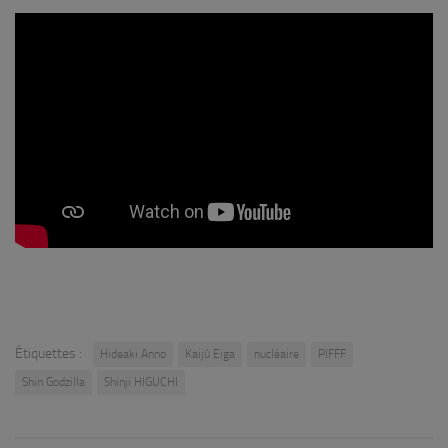
Étiquettes :
Hideaki Anno
Kaijû Eiga
nucléaire
PIFFF
Shin Godzilla
Shinji HIGUCHI