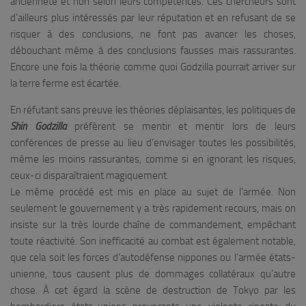
ancienneté et non selon leurs compétences. Ces chercheurs sont
d’ailleurs plus intéressés par leur réputation et en refusant de se
risquer à des conclusions, ne font pas avancer les choses,
débouchant même à des conclusions fausses mais rassurantes.
Encore une fois la théorie comme quoi Godzilla pourrait arriver sur
la terre ferme est écartée.
En réfutant sans preuve les théories déplaisantes, les politiques de
Shin Godzilla
préfèrent se mentir et mentir lors de leurs
conférences de presse au lieu d’envisager toutes les possibilités,
même les moins rassurantes, comme si en ignorant les risques,
ceux-ci disparaîtraient magiquement.
Le même procédé est mis en place au sujet de l’armée. Non
seulement le gouvernement y a très rapidement recours, mais on
insiste sur la très lourde chaîne de commandement, empêchant
toute réactivité. Son inefficacité au combat est également notable,
que cela soit les forces d’autodéfense nippones ou l’armée états-
unienne, tous causent plus de dommages collatéraux qu’autre
chose. À cet égard la scène de destruction de Tokyo par les