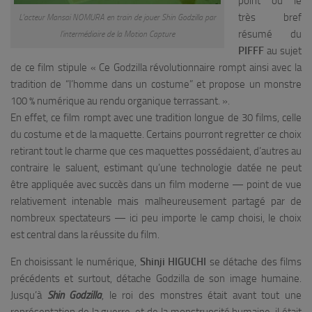
point où le
très bref
L’acteur Mansai NOMURA en train de jouer Shin Godzilla par
résumé du
l’intermédiaire de la Motion Capture
PIFFF
au sujet
de ce film stipule « Ce Godzilla révolutionnaire rompt ainsi avec la
tradition de “l’homme dans un costume” et propose un monstre
100 % numérique au rendu organique terrassant. ».
En effet, ce film rompt avec une tradition longue de 30 films, celle
du costume et de la maquette. Certains pourront regretter ce choix
retirant tout le charme que ces maquettes possédaient, d’autres au
contraire le saluent, estimant qu’une technologie datée ne peut
être appliquée avec succès dans un film moderne — point de vue
relativement intenable mais malheureusement partagé par de
nombreux spectateurs — ici peu importe le camp choisi, le choix
est central dans la réussite du film.
En choisissant le numérique,
Shinji HIGUCHI
se détache des films
précédents et surtout, détache Godzilla de son image humaine.
Jusqu’à
Shin Godzilla
, le roi des monstres était avant tout une
représentation de la guerre, et de la monstruosité humaine, il était