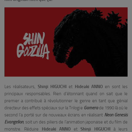
Les réalisateurs,
Shinji HIGUCHI
et
Hideaki ANNO
en sont les
principaux responsables. Rien d’étonnant quand on sait que le
premier a contribué à révolutionner le genre en tant que génial
directeur des effets spéciaux sur la Trilogie
Gamera
de 1990 là où le
second l’a porté sur de nouveaux écrans en réalisant
Neon Genesis
Evangelion
, soit un des piliers de l’animation japonaise et du film de
monstre. Réduire
Hideaki ANNO
et
Shinji HIGUCHI
à leurs