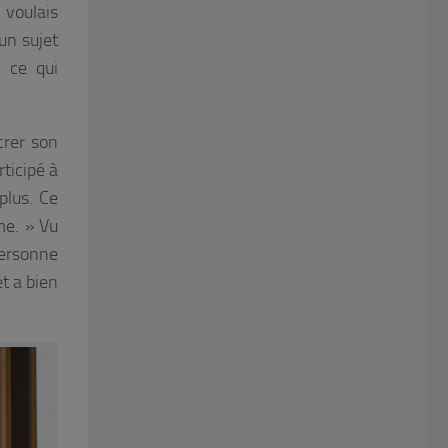
 voulais
un sujet
, ce qui
crer son
ticipé à
plus. Ce
me. »
Vu
ersonne
t a bien