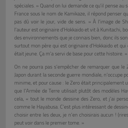
spéciales. »
Quand on lui demande ce qu’il pense au su
France sous le nom de
Kamikaze
, il répond penser 
pas dû voir le jour, vide de sens. »
À l’image de Sh
l’auteur est originaire d’Hokkaido et vit à Kunitachi, b
des environnements que je connais bien, donc ils sont p
surtout mon père qui est originaire d’Hokkaido et qui 
était jeune. Ça m’a servi de base pour cette histoire. »
On ne pourra pas s’empêcher de remarquer que le Zer
Japon durant la seconde guerre mondiale, n’occupe p
minime, et pour cause : le Zero était principalement ut
que l’Armée de Terre utilisait plutôt des modèles H
cela,
« tout le monde dessine des Zero, et j’ai per
comme le Hayabusa. C’est plus intéressant de dessiner
choisir entre les deux, je n’en choisirais aucun ! (rire
peut voir dans le premier tome. »