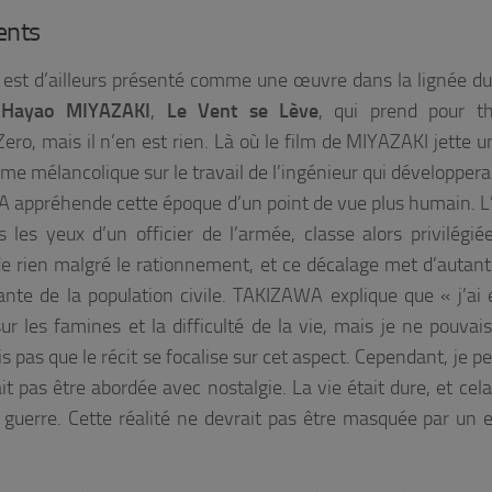
ents
est d’ailleurs présenté comme une œuvre dans la lignée du
e
Hayao
MIYAZAKI
,
Le Vent se
L
ève
, qui prend pour t
ro, mais il n’en est rien. Là où le film de MIYAZAKI jette u
me mélancolique sur le travail de l’ingénieur qui développera 
appréhende cette époque d’un point de vue plus humain. L’
 les yeux d’un officier de l’armée, classe alors privilégié
 rien malgré le rationnement, et ce décalage met d’autant
ssante de la population civile. TAKIZAWA explique que
«
j’ai
ur les famines et la difficulté de la vie, mais je ne pouvai
ais pas que le récit se focalise sur cet aspect. Cependant, je 
t pas être abordée avec nostalgie. La vie était dure, et cela
a guerre. Cette réalité ne devrait pas être masquée par un 