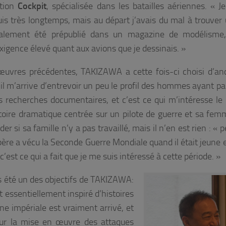
ction
Cockpit
, spécialisée dans les batailles aériennes.
«
Je
s très longtemps, mais au départ j’avais du mal à trouver 
finalement été prépublié dans un magazine
de modélisme
xigence élevé quant aux avions que je dessinais. »
œuvres précédentes, TAKIZAWA a cette fois-ci choisi d’an
 il m’arrive d’entrevoir un peu le profil des hommes ayant par
s recherches documentaires, et c’est ce qui m’intéresse le 
toire dramatique centrée sur un pilote de guerre et sa fem
er si sa famille n’y a pas travaillé, mais il n’en est rien :
« p
père a vécu la Seconde Guerre Mondiale quand il était jeune e
est ce qui a fait que je me suis intéressé à cette période. »
rs été un des objectifs de TAKIZAWA:
st essentiellement inspiré d’histoires
rine
impériale est vraiment arrivé, et
pour la mise en œuvre des attaques