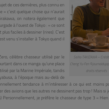
jet de ces dernières, plus connu en
que
« c’est quelque chose qui n’aurait
irakawa, on notera également que
ourgade à l’ouest de Tokyo :
« ce sont
lus faciles à dessiner (rires). C’est
est venu s’installer à Tokyo quand il
o, célèbre chasseur utilisé par le
Seiho TAKIZAWA – Crédit 
ourtant dans ce manga qu’une place
Cheng Yu-Fen ©journalduja
ilisé par la Marine Impériale, tandis
droits réservés
ayabusa, à l’époque mais au-delà de
sonnellement tendance à m’intéresser à ce qui est moins po
 des avions que les autres ne dessinent pas trop ! Mais si j
s)
P
ersonnellement, je préfère le
chasseur de type 3 « Hien