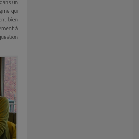
 dans un
igme qui
ent bien
mément à
question