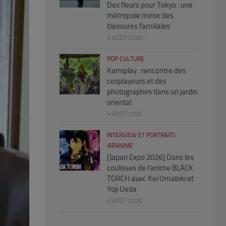
Des fleurs pour Tokyo : une
métropole miroir des
blessures familiales
5 AOÛT 2026
POP CULTURE
Kamiplay : rencontre des
cosplayeurs et des
photographes dans un jardin
oriental
4 AOÛT 2026
INTERVIEW ET PORTRAITS
JAPANIME
[Japan Expo 2026] Dans les
coulisses de l’anime BLACK
TORCH avec Kei Umabiki et
Yoji Ueda
3 AOÛT 2026