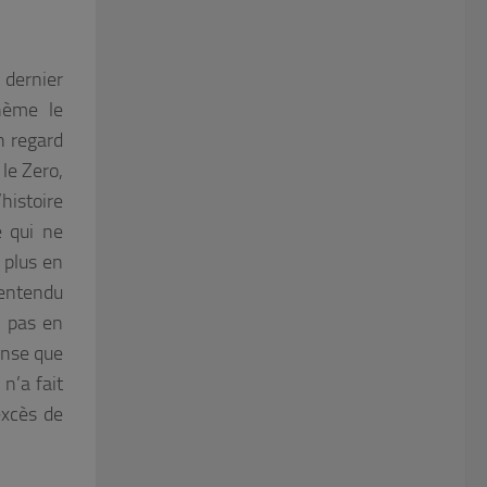
 dernier
hème le
n regard
le Zero,
histoire
e qui ne
 plus en
 entendu
s pas en
pense que
 n’a fait
excès de