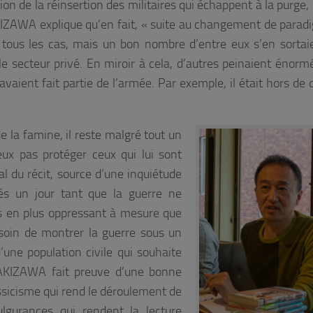
n de la réinsertion des militaires qui échappent à la purge,
KIZAWA explique qu’en fait,
«
suite au changement de parad
u tous les cas, mais un bon nombre d’entre eux s’en sortai
 secteur privé. En miroir à cela, d’autres peinaient énor
avaient fait partie de l’armée. Par exemple, il était hors de 
 la famine, il reste malgré tout un
eux pas protéger ceux qui lui sont
 du récit, source d’une inquiétude
és un jour tant que la guerre ne
us en plus oppressant à mesure que
oin de montrer la guerre sous un
’une population civile qui souhaite
 TAKIZAWA fait preuve d’une bonne
assicisme qui rend le déroulement de
fulgurances qui rendent la lecture