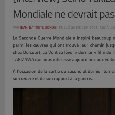
Mondiale ne devrait pas
PAR
JEAN-BAPTISTE BONDIS
· PUBLIÉ
20 JANVIER 2018
· MIS À JO
La Seconde Guerre Mondiale a inspiré beaucoup d’a
parmi les œuvres qui ont trouvé leur chemin jusqu
chez Delcourt,
Le Vent se lève
, « dernier » film d
TAKIZAWA qui nous intéresse aujourd’hui, aux édit
À l’occasion de la sortie du second et dernier tome
son œuvre et de son rapport à la guerre…