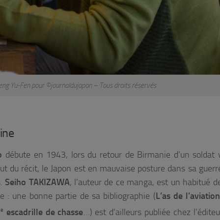
eng Yu-Fen pour ©journaldujapon – Tous droits réservés
ine
o
débute en 1943, lors du retour de Birmanie d’un soldat 
but du récit, le Japon est en mauvaise posture dans sa guerr
s.
Seiho
TAKIZAWA
, l’auteur de ce manga, est un habitué de
e : une bonne partie de sa bibliographie (
L’as de l’aviatio
e
3
escadrille de chasse
…) est d’ailleurs publiée chez l’édite