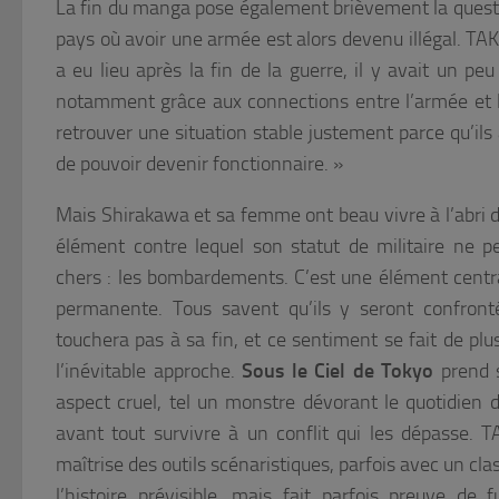
La fin du manga pose également brièvement la questio
pays où avoir une armée est alors devenu illégal. TA
a eu lieu après la fin de la guerre,
il y avait un pe
notamment grâce aux connections entre l’armée et le
retrouver une situation stable justement parce qu’ils 
de pouvoir devenir fonctionnaire. »
Mais Shirakawa et sa femme ont beau vivre à l’abri de
élément contre lequel son statut de militaire ne p
chers : les bombardements. C’est une élément central
permanente. Tous savent qu’ils y seront confront
touchera pas à sa fin, et ce sentiment se fait de pl
l’inévitable approche.
Sous le Ciel de Tokyo
prend s
aspect cruel, tel un monstre dévorant le quotidien d
avant tout survivre à un conflit qui les dépasse.
maîtrise des outils scénaristiques, parfois avec un cl
l’histoire prévisible, mais fait parfois preuve de 