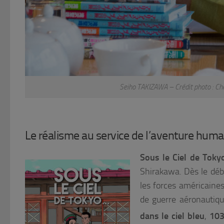
Seiho TAKIZAWA – Crédit photo : Ch
Le réalisme au service de l’aventure huma
Sous le Ciel de Toky
Shirakawa
. Dès le dé
les forces américaine
de guerre aéronautiqu
dans le ciel bleu
,
10