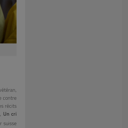
vétéran,
e contre
s récits
n
,
Un cri
ur suisse