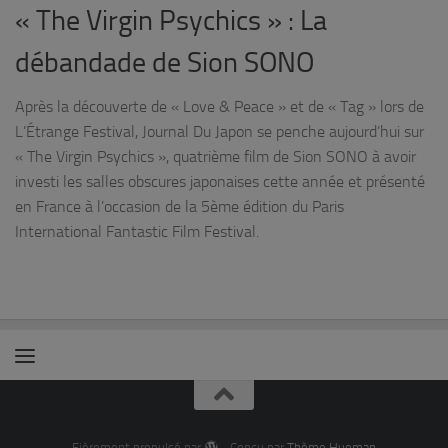
« The Virgin Psychics » : La
débandade de Sion SONO
Après la découverte de « Love & Peace » et de « Tag » lors de
L’Étrange Festival, Journal Du Japon se penche aujourd’hui sur
« The Virgin Psychics », quatrième film de Sion SONO à avoir
investi les salles obscures japonaises cette année et présenté
en France à l’occasion de la 5ème édition du Paris
International Fantastic Film Festival.
Fièrement propulsé par
- Conçu par
Thème Hueman