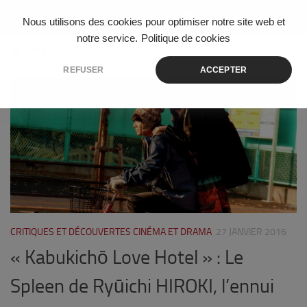
Skip to content
Nous utilisons des cookies pour optimiser notre site web et
notre service.
Politique de cookies
ÉTIQUETÉ :
SHŌTA SOMETANI
REFUSER
ACCEPTER
1
CRITIQUES ET DÉCOUVERTES CINÉMA ET DRAMA
27 JANVIER 2016
« Kabukichō Love Hotel » : Le
Spleen de Ryūichi HIROKI, l’ennui