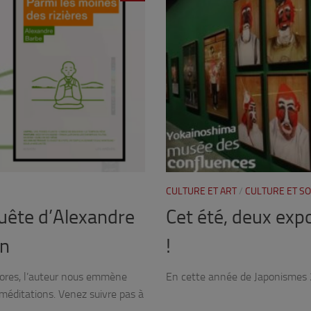
CULTURE ET ART
/
CULTURE ET SO
quête d’Alexandre
Cet été, deux expo
en
!
nores, l’auteur nous emmène
En cette année de Japonismes 201
 méditations. Venez suivre pas à