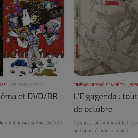
IME
1 DÉCEMBRE 2017
CINÉMA, DRAMA ET VIDÉOS
/
JAPA
cinéma et DVD/BR
L’Eigagenda : tou
de octobre
t de nombreuses sorties DVD/BR,
Ca y est, l’automne est là ! Et 
que nous réserve ce mois-ci.