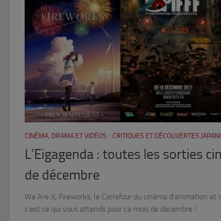
CINÉMA, DRAMA ET VIDÉOS
/
CRITIQUES ET DÉCOUVERTES JAPAN
L’Eigagenda : toutes les sorties 
de décembre
We Are X, Fireworks, le Carrefour du cinéma d’animation e
c’est ce qui vous attends pour ce mois de décembre !