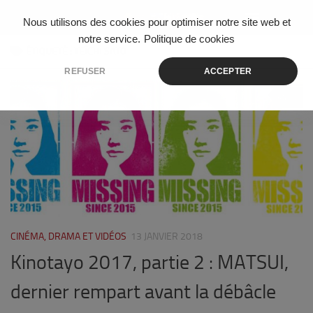
Skip to content
Nous utilisons des cookies pour optimiser notre site web et
notre service.
Politique de cookies
ÉTIQUETÉ :
TEĪCHI SATO
REFUSER
ACCEPTER
10
CINÉMA, DRAMA ET VIDÉOS
13 JANVIER 2018
Kinotayo 2017, partie 2 : MATSUI,
dernier rempart avant la débâcle