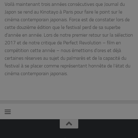
Voilà maintenant trois années consécutives que Journal du
Japon se rend au Kinotayo à Paris pour faire le point sur le
cinéma contemporain japonais. Force est de constater lors de
cette douzième édition que le festival perd de sa superbe
d’année en année. Lors de notre premier retour sur la sélection
2017 et de notre critique de Perfect Revolution – film en
compétition cette année – nous émettions d’ores et déjà
certaines réserves au sujet du palmarès et de la capacité du
festival à se placer comme représentant honnête de l’état du
cinéma contemporain japonais.