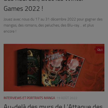
Games 2022 !
Jouez avec nous du 17 au 31 décembre 2022 pour gagner des
mangas, des romans, des peluches, des Blu-ray… et plus
encore !
0
INTERVIEWS ET PORTRAITS MANGA
19 AOÛT 2022
Au-delà des murs de L’Attaque des