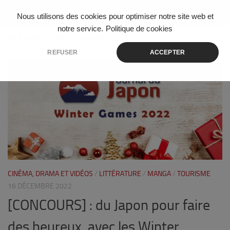
Skip to content
Nous utilisons des cookies pour optimiser notre site web et
notre service.
Politique de cookies
ÉTIQUETÉ :
THIRD EDITIONS
REFUSER
ACCEPTER
0
CINÉMA, DRAMA ET VIDÉOS
/
LITTÉRATURE
/
MANGA
/
TOURISME
16 DÉCEMBRE 2022
[CONCOURS] : du Japon pour faire
des heureux, avec les Winter