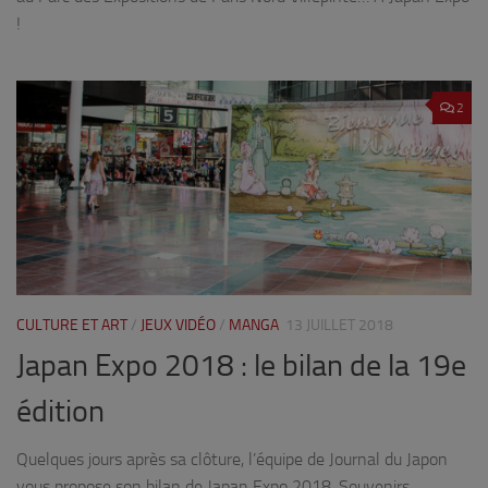
!
2
CULTURE ET ART
/
JEUX VIDÉO
/
MANGA
13 JUILLET 2018
Japan Expo 2018 : le bilan de la 19e
édition
Quelques jours après sa clôture, l’équipe de Journal du Japon
vous propose son bilan de Japan Expo 2018. Souvenirs,