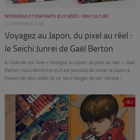
INTERVIEWS ET PORTRAITS JEUX VIDÉO
/
POP CULTURE
22 NOVEMBRE 2020
Voyagez au Japon, du pixel au réel :
le Seichi Junrei de Gaël Berton
A l’aide de son livre « Voyagez au Japon, du pixel au réel », Gaël
Berton, nous démontre qu’il est possible de visiter le Japon à
travers les jeux vidéo, et ce, sans bouger de son canapé !
3