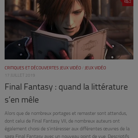
2
CRITIQUES ET DÉCOUVERTES JEUX VIDÉO
/
JEUX VIDÉO
17 JUILLET 2019
Final Fantasy : quand la littérature
s’en mêle
Alors que de nombreux portages et remaster sont attendus,
dont celui de Final Fantasy VII, de nombreux auteurs ont
également choisi de s’intéresser aux différentes œuvres de la
saga Final Fantasy avec un nouveau point de vue. Descriptifs