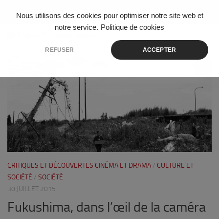
Skip to content
Nous utilisons des cookies pour optimiser notre site web et
notre service.
Politique de cookies
ÉTIQUETÉ :
TOKYO FAMILY
REFUSER
ACCEPTER
7
CRITIQUES ET DÉCOUVERTES CINÉMA ET DRAMA
/
CULTURE ET
SOCIÉTÉ
/
SOCIÉTÉ
30 JUILLET 2015
Fukushima, dans l’œil de la caméra