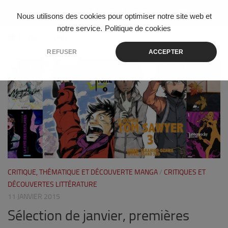
Skip to content
Nous utilisons des cookies pour optimiser notre site web et
notre service.
Politique de cookies
ÉTIQUETÉ :
UME
REFUSER
ACCEPTER
2
CRITIQUE, THÉMATIQUE ET DÉCOUVERTE MANGA
/
CRITIQUES ET
DÉCOUVERTES LITTÉRATURE
11 JANVIER 2015
Sélection de janvier, premières