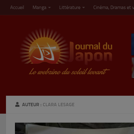
Accueil
Manga
Littérature
Cinéma, Dramas et 
Skip to content
AUTEUR :
CLARA LESAGE