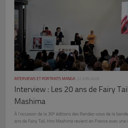
INTERVIEWS ET PORTRAITS MANGA
22 JUIN 2026
Interview : Les 20 ans de Fairy Tai
Mashima
À l’occasion de la 30ᵉ éditions des Rendez-vous de la band
ans de Fairy Tail, Hiro Mashima revient en France avec une i