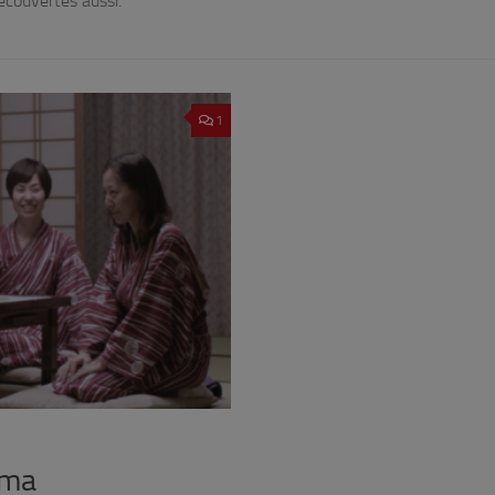
découvertes aussi.
1
éma