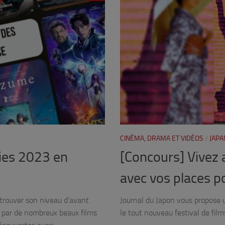
CINÉMA, DRAMA ET VIDÉOS
/
JAPA
ties 2023 en
[Concours] Vivez 
avec vos places p
etrouver son niveau d’avant
Journal du Japon vous propose u
e par de nombreux beaux films
le tout nouveau festival de fil