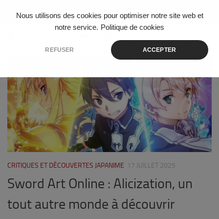
Skip to content
Nous utilisons des cookies pour optimiser notre site web et
notre service.
Politique de cookies
AUTEUR :
GWENDAL MARÉCHAL
REFUSER
ACCEPTER
0
CRITIQUES ET DÉCOUVERTES JAPANIME
17 JUILLET 2025
Sword Art Online : Alicization, un
tout autre monde à découvrir