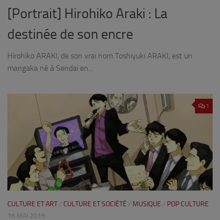
[Portrait] Hirohiko Araki : La
destinée de son encre
Hirohiko ARAKI, de son vrai nom Toshiyuki ARAKI, est un
mangaka né à Sendai en...
1
CULTURE ET ART
/
CULTURE ET SOCIÉTÉ
/
MUSIQUE
/
POP CULTURE
16 MAI 2019