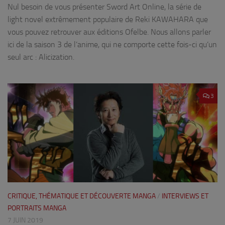
Nul besoin de vous présenter Sword Art Online, la série de
light novel extrêmement populaire de Reki KAWAHARA que
vous pouvez retrouver aux éditions Ofelbe. Nous allons parler
ici de la saison 3 de l’anime, qui ne comporte cette fois-ci qu’un
seul arc : Alicization.
3
CRITIQUE, THÉMATIQUE ET DÉCOUVERTE MANGA
/
INTERVIEWS ET
PORTRAITS MANGA
7 JUIN 2019