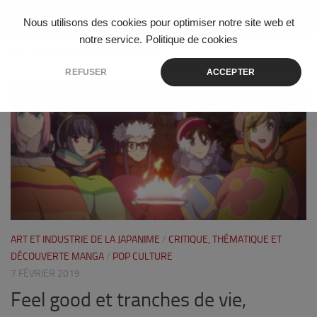
Skip to content
Nous utilisons des cookies pour optimiser notre site web et
notre service.
Politique de cookies
ÉTIQUETÉ :
CRAYON SHIN CHAN
REFUSER
ACCEPTER
1
ART ET INDUSTRIE DE LA JAPANIME
/
CRITIQUE, THÉMATIQUE ET
DÉCOUVERTE MANGA
/
POP CULTURE
7 FÉVRIER 2019
Feel good et tranches de vie,