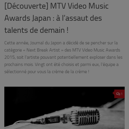
[Découverte] MTV Video Music
Awards Japan : à l’assaut des
talents de demain !
Cette année, Journal du Japon a décidé de se pencher sur la
catégorie « Next Break Artist » des MTV Video Music Awards
2015, soit l’artiste pouvant potentiellement exploser dans les
prochains mois. Vingt ont été choisis et parmi eux, l’équipe a
sélectionné pour vous la crème de la crème !
1