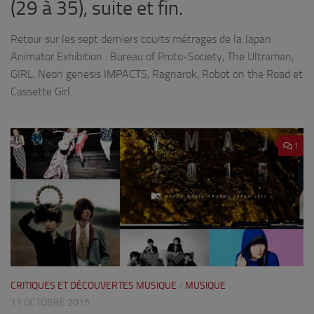
(29 à 35), suite et fin.
Retour sur les sept derniers courts métrages de la Japan
Animator Exhibition : Bureau of Proto-Society, The Ultraman,
GIRL, Neon genesis IMPACTS, Ragnarok, Robot on the Road et
Cassette Girl.
1
CRITIQUES ET DÉCOUVERTES MUSIQUE
/
MUSIQUE
11 OCTOBRE 2015