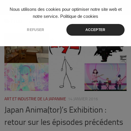
Skip to content
Nous utilisons des cookies pour optimiser notre site web et
notre service.
Politique de cookies
ÉTIQUETÉ :
DAOKO
REFUSER
ACCEPTER
0
ART ET INDUSTRIE DE LA JAPANIME
14 JANVIER 2016
Japan Anima(tor)’s Exhibition :
retour sur les épisodes précédents