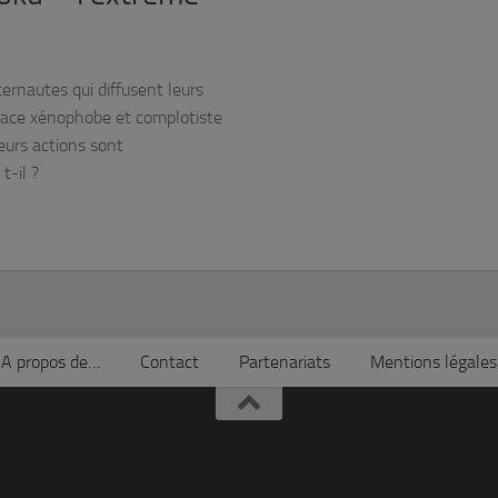
rnautes qui diffusent leurs
a face xénophobe et complotiste
leurs actions sont
t-il ?
A propos de…
Contact
Partenariats
Mentions légales