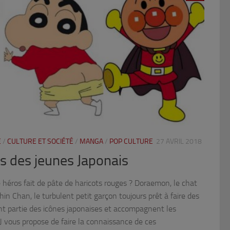
E
/
CULTURE ET SOCIÉTÉ
/
MANGA
/
POP CULTURE
27 AVRIL 2018
és des jeunes Japonais
éros fait de pâte de haricots rouges ? Doraemon, le chat
Shin Chan, le turbulent petit garçon toujours prêt à faire des
nt partie des icônes japonaises et accompagnent les
J vous propose de faire la connaissance de ces