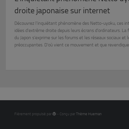
droite japonaise sur internet
Découvrez l’inquiétant phénomène des Netto-uyoku, ces inte
idées d’extrême droite depuis leurs écrans d’ordinateurs. L
du Japon s’exprime sur les forums et les réseaux sociaux et 
préoccupantes. D’où vient ce mouvement et que revendique 
Fièrement propulsé par
- Conçu par
Thème Hueman