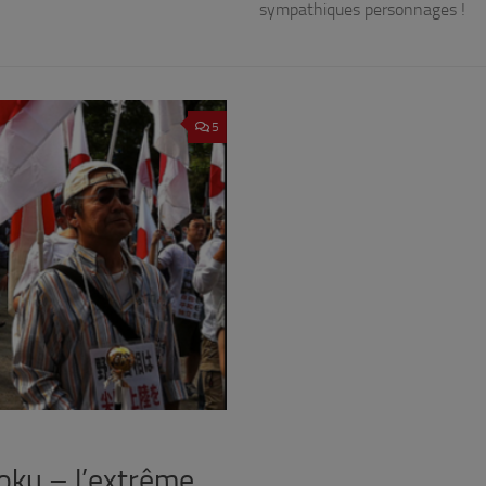
sympathiques personnages !
5
oku – l’extrême