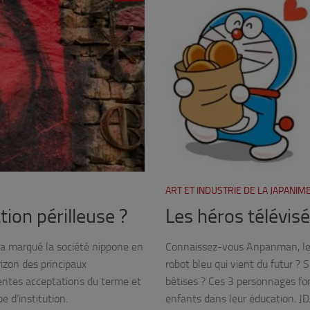
ART ET INDUSTRIE DE LA JAPANIM
tion périlleuse ?
Les héros télévis
 a marqué la société nippone en
Connaissez-vous Anpanman, le h
rizon des principaux
robot bleu qui vient du futur ? 
rentes acceptations du terme et
bêtises ? Ces 3 personnages fo
e d’institution.
enfants dans leur éducation. JD