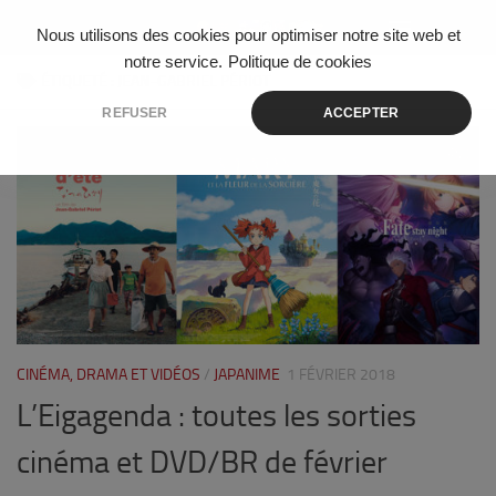
Skip to content
Nous utilisons des cookies pour optimiser notre site web et
notre service.
Politique de cookies
ÉTIQUETÉ :
JEAN-GABRIEL PÉRIOT
REFUSER
ACCEPTER
0
CINÉMA, DRAMA ET VIDÉOS
/
JAPANIME
1 FÉVRIER 2018
L’Eigagenda : toutes les sorties
cinéma et DVD/BR de février