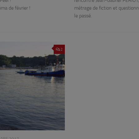
Feel !
rencontré Jean-Gabriel PÉRIOT, l
éma de février !
métrage de fiction et questionn
le passé.
2
MARS 2017