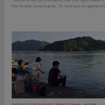
: Mary et le fleur de la sorcière et Fate Stay Night Heaven’s 
Pour le reste, suivez le guide… En route pour cet agenda cin
CRITIQUES ET DÉCOUVERTES CINÉMA ET DRAMA
/
HISTOIRE
10 