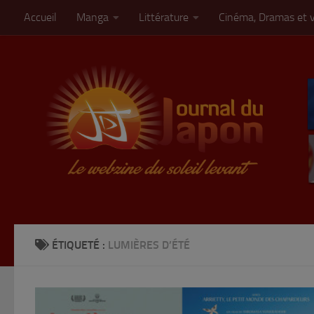
Accueil
Manga
Littérature
Cinéma, Dramas et 
Skip to content
ÉTIQUETÉ :
LUMIÈRES D’ÉTÉ