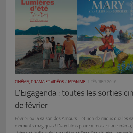
CINÉMA, DRAMA ET VIDÉOS
/
JAPANIME
1 FÉVRIER 2018
L’Eigagenda : toutes les sorties 
de février
Février ou la saison des Amours… et rien de mieux que les sa
moments magiques ! Deux films pour ce mois-ci, au cinéma, m