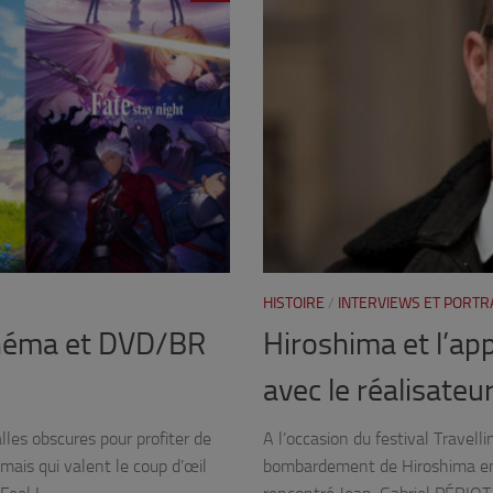
HISTOIRE
/
INTERVIEWS ET PORTR
cinéma et DVD/BR
Hiroshima et l’ap
avec le réalisate
lles obscures pour profiter de
A l’occasion du festival Travelli
ais qui valent le coup d’œil
bombardement de Hiroshima en 