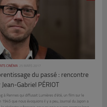
AITS CINÉMA
25 MARS 2017
prentissage du passé : rencontre
ur Jean-Gabriel PÉRIOT
ng à Rennes qui diffusait Lumières d’été, un film sur le
1945 que nous évoquions il y a peu, Journal du Japon a