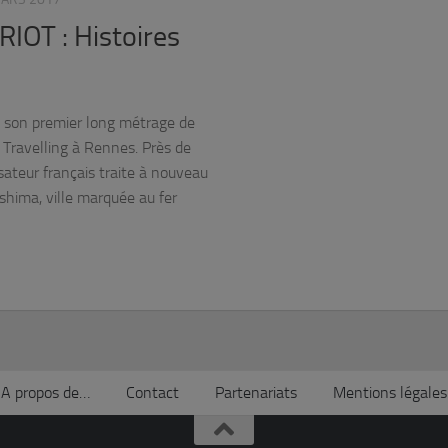
RIOT : Histoires
t son premier long métrage de
l Travelling à Rennes. Près de
ateur français traite à nouveau
shima, ville marquée au fer
A propos de…
Contact
Partenariats
Mentions légales