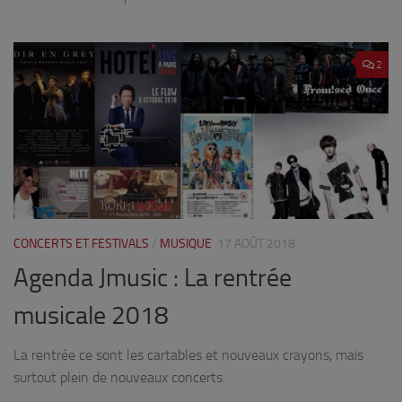
2
CONCERTS ET FESTIVALS
/
MUSIQUE
17 AOÛT 2018
Agenda Jmusic : La rentrée
musicale 2018
La rentrée ce sont les cartables et nouveaux crayons, mais
surtout plein de nouveaux concerts.