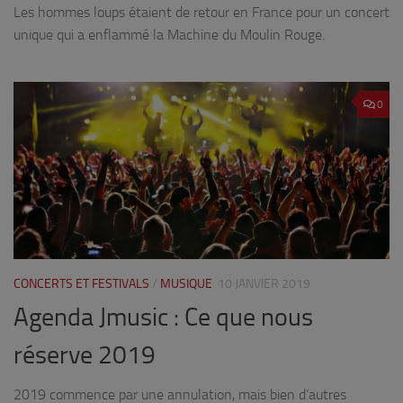
Les hommes loups étaient de retour en France pour un concert
unique qui a enflammé la Machine du Moulin Rouge.
0
CONCERTS ET FESTIVALS
/
MUSIQUE
10 JANVIER 2019
Agenda Jmusic : Ce que nous
réserve 2019
2019 commence par une annulation, mais bien d’autres