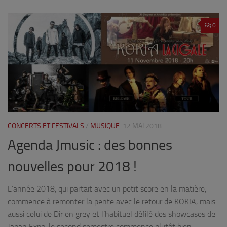
0
CONCERTS ET FESTIVALS
/
MUSIQUE
12 MAI 2018
Agenda Jmusic : des bonnes
nouvelles pour 2018 !
L’année 2018, qui partait avec un petit score en la matière,
commence à remonter la pente avec le retour de KOKIA, mais
aussi celui de Dir en grey et l’habituel défilé des showcases de
Japan Expo, le second semestre commence plutôt bien….