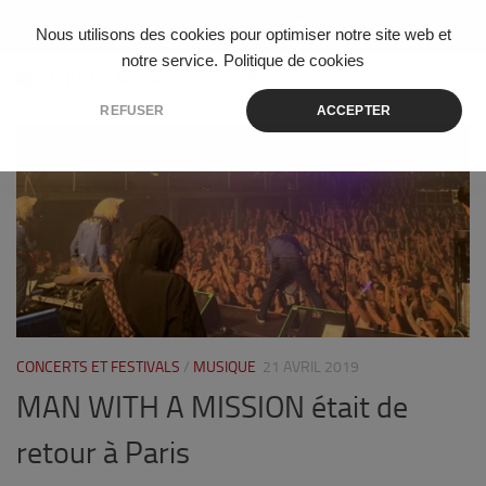
Skip to content
Nous utilisons des cookies pour optimiser notre site web et
notre service.
Politique de cookies
ÉTIQUETÉ :
MAN WITH A MISSION
REFUSER
ACCEPTER
0
CONCERTS ET FESTIVALS
/
MUSIQUE
21 AVRIL 2019
MAN WITH A MISSION était de
retour à Paris