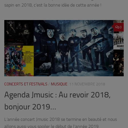
sapin en 2018, c’est la bonne idée de cette année !
0
CONCERTS ET FESTIVALS
/
MUSIQUE
11 NOVEMBRE 2018
Agenda Jmusic : Au revoir 2018,
bonjour 2019…
L’année concert Jmusic 2018 se termine en beauté et nous
allons aussi vous spoiler le début de l’année 2019.