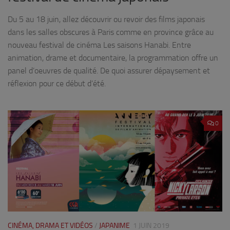
Du 5 au 18 juin, allez découvrir ou revoir des films japonais
dans les salles obscures à Paris comme en province grâce au
nouveau festival de cinéma Les saisons Hanabi. Entre
animation, drame et documentaire, la programmation offre un
panel d’oeuvres de qualité. De quoi assurer dépaysement et
réflexion pour ce début d’été.
0
CINÉMA, DRAMA ET VIDÉOS
/
JAPANIME
1 JUIN 2019