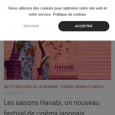
Skip to content
Nous utilisons des cookies pour optimiser notre site web et
notre service.
Politique de cookies
ÉTIQUETÉ :
MAQUIA
REFUSER
ACCEPTER
1
ART ET INDUSTRIE DE LA JAPANIME
/
CINÉMA, DRAMA ET VIDÉOS
5 JUIN 2019
Les saisons Hanabi, un nouveau
festival de cinéma japonais