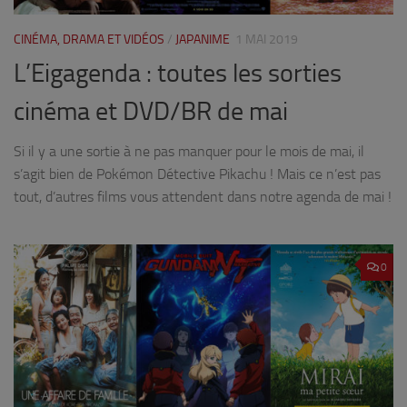
CINÉMA, DRAMA ET VIDÉOS
/
JAPANIME
1 MAI 2019
L’Eigagenda : toutes les sorties
cinéma et DVD/BR de mai
Si il y a une sortie à ne pas manquer pour le mois de mai, il
s’agit bien de Pokémon Détective Pikachu ! Mais ce n’est pas
tout, d’autres films vous attendent dans notre agenda de mai !
0