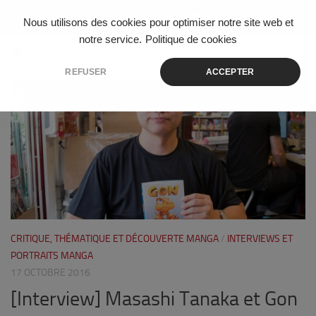
Skip to content
Nous utilisons des cookies pour optimiser notre site web et
notre service.
Politique de cookies
ÉTIQUETÉ :
MASASHI TANAKA
REFUSER
ACCEPTER
1
CRITIQUE, THÉMATIQUE ET DÉCOUVERTE MANGA
/
INTERVIEWS ET
PORTRAITS MANGA
17 OCTOBRE 2016
[Interview] Masashi Tanaka et Gon