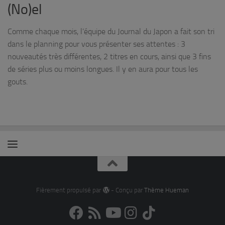
(No)el
Comme chaque mois, l’équipe du Journal du Japon a fait son tri
dans le planning pour vous présenter ses attentes : 3
nouveautés très différentes, 2 titres en cours, ainsi que 3 fins
de séries plus ou moins longues. Il y en aura pour tous les
gouts.
Fièrement propulsé par
- Conçu par
Thème Hueman