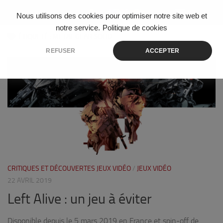
Skip to content
Nous utilisons des cookies pour optimiser notre site web et
notre service.
Politique de cookies
ÉTIQUETÉ :
METAL GEAR SOLID
REFUSER
ACCEPTER
0
CRITIQUES ET DÉCOUVERTES JEUX VIDÉO
/
JEUX VIDÉO
22 AVRIL 2019
Left Alive : un jeu à éviter
Disponible depuis le 5 mars 2019 en France et spin-off de