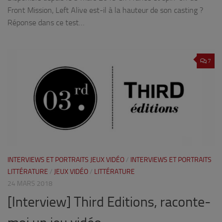
Front Mission, Left Alive est-il à la hauteur de son casting ?
Réponse dans ce test…
7
INTERVIEWS ET PORTRAITS JEUX VIDÉO
/
INTERVIEWS ET PORTRAITS
LITTÉRATURE
/
JEUX VIDÉO
/
LITTÉRATURE
24 MARS 2018
[Interview] Third Editions, raconte-