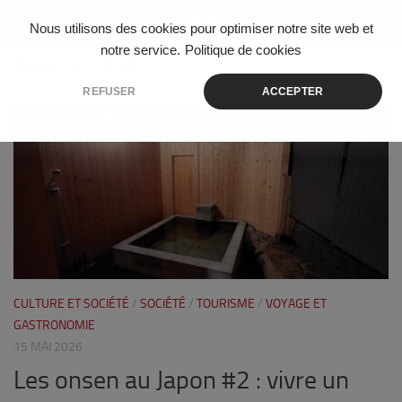
Skip to content
Nous utilisons des cookies pour optimiser notre site web et
notre service.
Politique de cookies
ÉTIQUETÉ :
ONSEN
REFUSER
ACCEPTER
0
CULTURE ET SOCIÉTÉ
/
SOCIÉTÉ
/
TOURISME
/
VOYAGE ET
GASTRONOMIE
15 MAI 2026
Les onsen au Japon #2 : vivre un