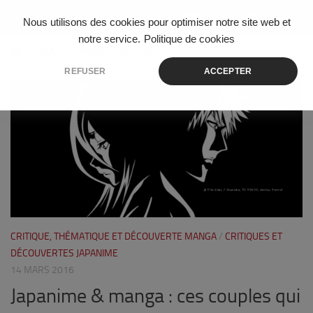
Skip to content
Nous utilisons des cookies pour optimiser notre site web et
notre service.
Politique de cookies
ÉTIQUETÉ :
PANDORA HEARTS
REFUSER
ACCEPTER
9
CRITIQUE, THÉMATIQUE ET DÉCOUVERTE MANGA
/
CRITIQUES ET
DÉCOUVERTES JAPANIME
14 MARS 2016
Japanime & manga : ces couples qui