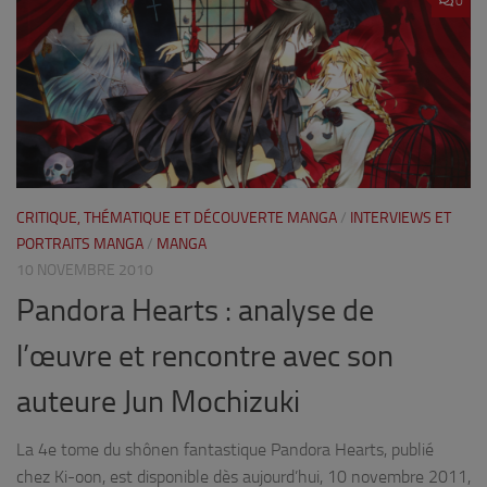
0
CRITIQUE, THÉMATIQUE ET DÉCOUVERTE MANGA
/
INTERVIEWS ET
PORTRAITS MANGA
/
MANGA
10 NOVEMBRE 2010
Pandora Hearts : analyse de
l’œuvre et rencontre avec son
auteure Jun Mochizuki
La 4e tome du shônen fantastique Pandora Hearts, publié
chez Ki-oon, est disponible dès aujourd’hui, 10 novembre 2011,