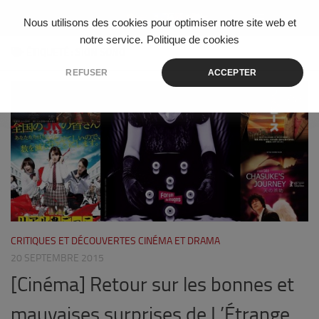
Skip to content
Nous utilisons des cookies pour optimiser notre site web et
notre service.
Politique de cookies
ÉTIQUETÉ :
SION SONO
REFUSER
ACCEPTER
3
CRITIQUES ET DÉCOUVERTES CINÉMA ET DRAMA
20 SEPTEMBRE 2015
[Cinéma] Retour sur les bonnes et
mauvaises surprises de L’Étrange