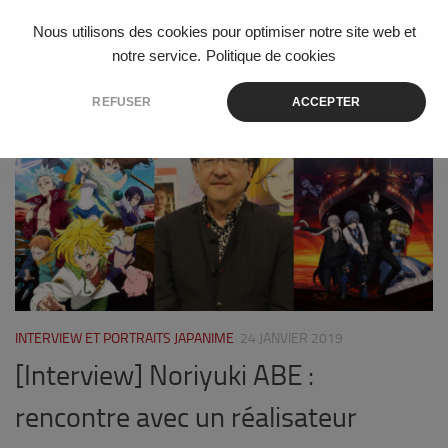
Skip to content
Nous utilisons des cookies pour optimiser notre site web et
notre service.
Politique de cookies
ÉTIQUETÉ :
THE HEROIC LEGEND OF ARSLÂN
REFUSER
ACCEPTER
0
INTERVIEW ET PORTRAITS JAPANIME
24 JANVIER 2019
[Interview] Noriyuki ABE :
rencontre avec un réalisateur