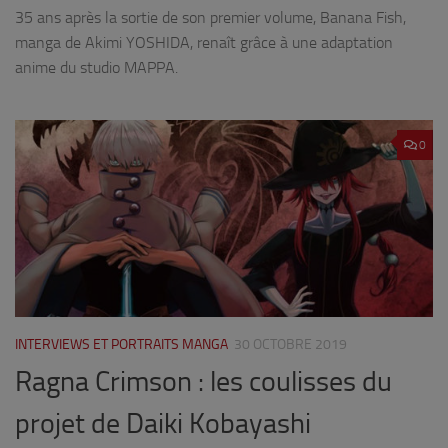
35 ans après la sortie de son premier volume, Banana Fish,
manga de Akimi YOSHIDA, renaît grâce à une adaptation
anime du studio MAPPA.
0
INTERVIEWS ET PORTRAITS MANGA
30 OCTOBRE 2019
Ragna Crimson : les coulisses du
projet de Daiki Kobayashi