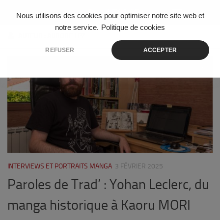
Skip to content
Nous utilisons des cookies pour optimiser notre site web et
notre service.
Politique de cookies
AUTEUR :
AURORE LPZ
REFUSER
ACCEPTER
3
INTERVIEWS ET PORTRAITS MANGA
3 FÉVRIER 2025
Paroles de Trad’ : Yohan Leclerc, du
manga historique à Kaoru MORI