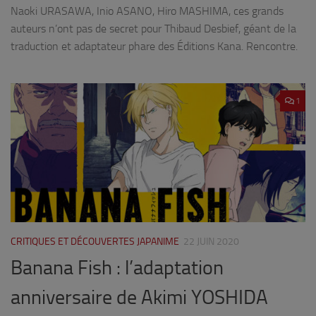
Naoki URASAWA, Inio ASANO, Hiro MASHIMA, ces grands
auteurs n’ont pas de secret pour Thibaud Desbief, géant de la
traduction et adaptateur phare des Éditions Kana. Rencontre.
1
CRITIQUES ET DÉCOUVERTES JAPANIME
22 JUIN 2020
Banana Fish : l’adaptation
anniversaire de Akimi YOSHIDA