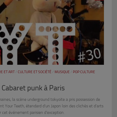
E ET ART
/
CULTURE ET SOCIÉTÉ
/
MUSIQUE
/
POP CULTURE
: Cabaret punk à Paris
aines, la scène underground tokyoïte a pris possession de
aint Your Teeth, étendard d’un Japon loin des clichés et d’arts
r cet événement parisien d’exception.