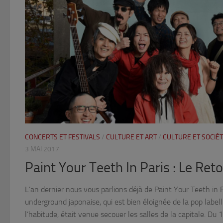
CONCERTS ET FESTIVALS
/
CULTURE ET ART
/
CULTURE ET SOCIÉ
3 MAI 2017
Paint Your Teeth In Paris : Le Ret
L’an dernier nous vous parlions déjà de Paint Your Teeth in P
underground japonaise, qui est bien éloignée de la pop label
l’habitude, était venue secouer les salles de la capitale. Du 