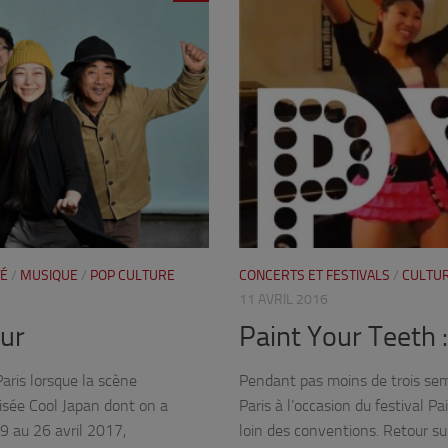
TÉ
/
MUSIQUE
/
POP CULTURE
CONCERTS ET FESTIVALS
/
CULTUR
11 AVRIL 2016
our
Paint Your Teeth 
aris lorsque la scène
Pendant pas moins de trois sem
lisée Cool Japan dont on a
Paris à l’occasion du festival P
19 au 26 avril 2017,
loin des conventions. Retour su