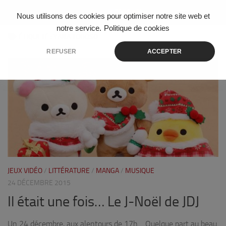
Skip to content
Nous utilisons des cookies pour optimiser notre site web et
notre service.
Politique de cookies
ÉTIQUETÉ :
YANA TOBOSO
REFUSER
ACCEPTER
0
JEUX VIDÉO
/
LITTÉRATURE
/
MANGA
/
MUSIQUE
24 DÉCEMBRE 2015
Il était une fois… Le J-Noël de JDJ
Un 24 décembre, aux alentours de 17h… Quelque part au beau