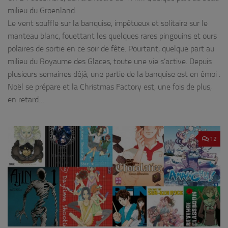
milieu du Groenland.
Le vent souffle sur la banquise, impétueux et solitaire sur le
manteau blanc, fouettant les quelques rares pingouins et ours
polaires de sortie en ce soir de fête. Pourtant, quelque part au
milieu du Royaume des Glaces, toute une vie s’active. Depuis
plusieurs semaines déjà, une partie de la banquise est en émoi :
Noël se prépare et la Christmas Factory est, une fois de plus,
en retard…
12