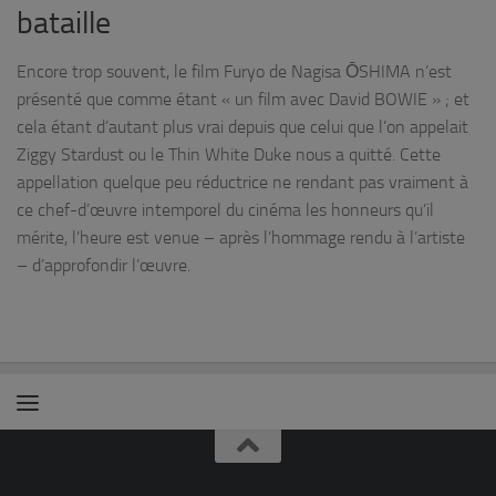
bataille
Encore trop souvent, le film Furyo de Nagisa ŌSHIMA n’est
présenté que comme étant « un film avec David BOWIE » ; et
cela étant d’autant plus vrai depuis que celui que l’on appelait
Ziggy Stardust ou le Thin White Duke nous a quitté. Cette
appellation quelque peu réductrice ne rendant pas vraiment à
ce chef-d’œuvre intemporel du cinéma les honneurs qu’il
mérite, l’heure est venue – après l’hommage rendu à l’artiste
– d’approfondir l’œuvre.