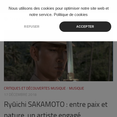
Skip to content
Nous utilisons des cookies pour optimiser notre site web et
notre service.
Politique de cookies
ÉTIQUETÉ :
YELLOW MAGIC ORCHESTRA
REFUSER
ACCEPTER
0
CRITIQUES ET DÉCOUVERTES MUSIQUE
/
MUSIQUE
17 DÉCEMBRE 2018
Ryūichi SAKAMOTO : entre paix et
nature, un artiste engagé