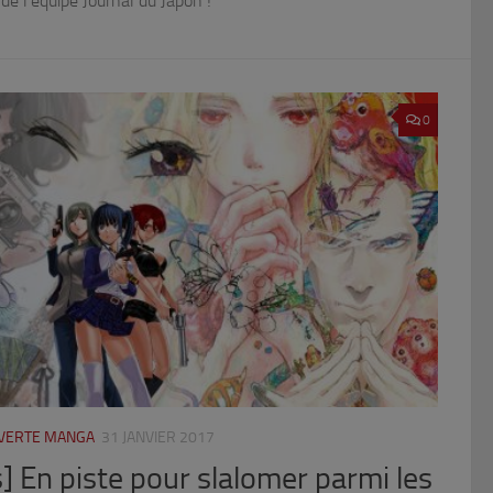
e l’équipe Journal du Japon !
0
UVERTE MANGA
31 JANVIER 2017
 En piste pour slalomer parmi les