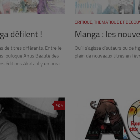
CRITIQUE, THÉMATIQUE ET DÉCO
ga défilent !
Manga : les nouvea
de titres différents. Entre le
Qu’il s’agisse d’auteurs ou de f
rès loufoque Anus Beauté des
plein de nouveaux titres en fév
s éditions Akata il y en aura
4