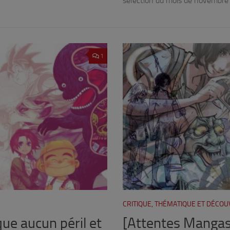
sélection du mois de novembre d
1
CRITIQUE, THÉMATIQUE ET DÉCO
que aucun péril et
[Attentes Mangas]