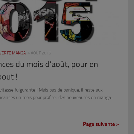
UVERTE MANGA
4 AOÛT 2015
ences du mois d’août, pour en
bout !
vitesse fulgurante ! Mais pas de panique, il reste aux
vacances un mois pour profiter des nouveautés en manga…
Page suivante »