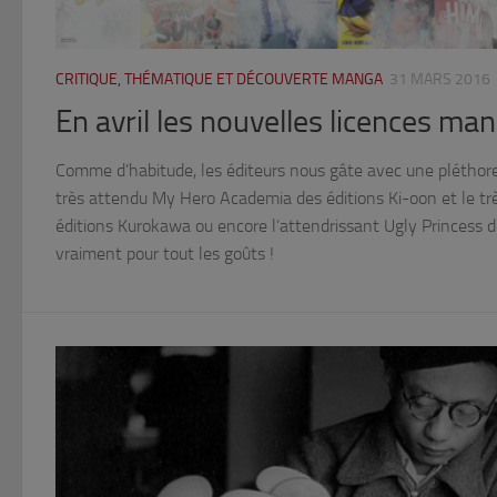
CRITIQUE, THÉMATIQUE ET DÉCOUVERTE MANGA
31 MARS 2016
En avril les nouvelles licences man
Comme d’habitude, les éditeurs nous gâte avec une pléthores 
très attendu My Hero Academia des éditions Ki-oon et le t
éditions Kurokawa ou encore l’attendrissant Ugly Princess de
vraiment pour tout les goûts !