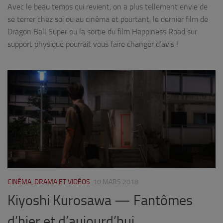
Avec le beau temps qui revient, on a plus tellement envie de
se terrer chez soi ou au cinéma et pourtant, le dernier film de
Dragon Ball Super ou la sortie du film Happiness Road sur
support physique pourrait vous faire changer d’avis !
CINÉMA, DRAMA ET VIDÉOS
10 MARS 2018
Kiyoshi Kurosawa — Fantômes
d’hier et d’aujourd’hui