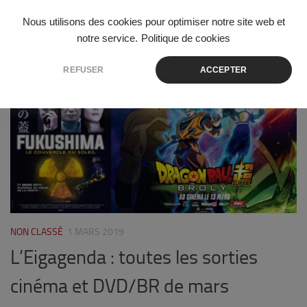
Skip to content
Nous utilisons des cookies pour optimiser notre site web et
notre service.
Politique de cookies
ÉTIQUETÉ :
CURE
REFUSER
ACCEPTER
0
NON CLASSÉ
1 MARS 2019
L’Eigagenda : toutes les sorties
cinéma et DVD/BR de mars