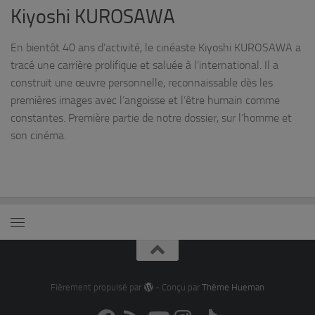
Kiyoshi KUROSAWA
En bientôt 40 ans d’activité, le cinéaste Kiyoshi KUROSAWA a
tracé une carrière prolifique et saluée à l’international. Il a
construit une œuvre personnelle, reconnaissable dès les
premières images avec l’angoisse et l’être humain comme
constantes. Première partie de notre dossier, sur l’homme et
son cinéma.
Fièrement propulsé par
- Conçu par
Thème Hueman