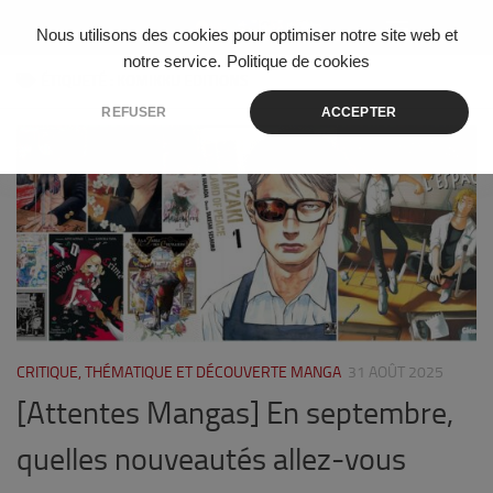
Skip to content
Nous utilisons des cookies pour optimiser notre site web et
notre service.
Politique de cookies
ÉTIQUETÉ :
KOMIKKU EDITIONS
REFUSER
ACCEPTER
0
CRITIQUE, THÉMATIQUE ET DÉCOUVERTE MANGA
31 AOÛT 2025
[Attentes Mangas] En septembre,
quelles nouveautés allez-vous