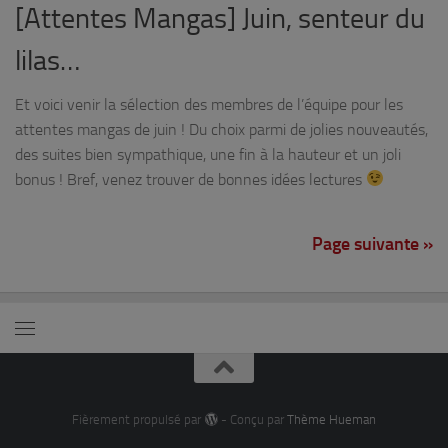
[Attentes Mangas] Juin, senteur du
lilas…
Et voici venir la sélection des membres de l’équipe pour les
attentes mangas de juin ! Du choix parmi de jolies nouveautés,
des suites bien sympathique, une fin à la hauteur et un joli
bonus ! Bref, venez trouver de bonnes idées lectures
Page suivante »
Fièrement propulsé par
- Conçu par
Thème Hueman