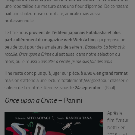
une robe taillée sur mesure dans une fleur d’ipomée. De ce hasard
naît une chaleureuse complicité, amicale mais aussi
professionnelle.
Le titre nous
provient de l’éditeur japonais Futabasha et plus
particulièrement du magazine web Web Action
, qui propose un
peu de tout pour des amateurs de seinen :
Badducks
,
La belle et la
racaille
,
Once upon a Crime
qui est aussi dans notre sélection du
mois, ou le réussi
Sans aller à l’école, je me suis fait des amis
.
Il ne reste donc plus qu’à juger sur pièce, à
9,90 € en grand format
,
mais on s’attend à une lecture totalement
feel good
pour chasser le
spleen de la rentrée. Rendez-vous
le 24 septembre
! (Paul)
Once upon a Crime
– Panini
Après le
film
live
sur
Netflix en
2023, c’est