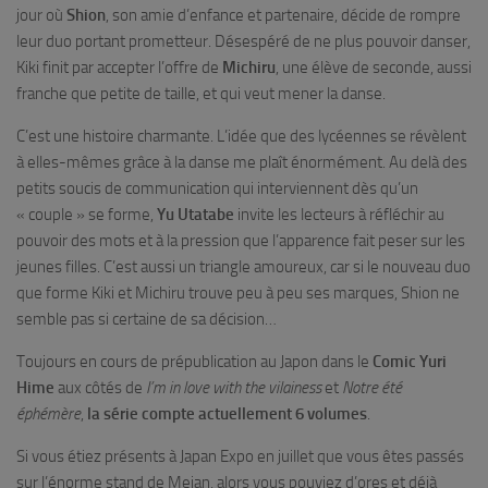
jour où
Shion
, son amie d’enfance et partenaire, décide de rompre
leur duo portant prometteur. Désespéré de ne plus pouvoir danser,
Kiki finit par accepter l’offre de
Michiru
, une élève de seconde, aussi
franche que petite de taille, et qui veut mener la danse.
C’est une histoire charmante. L’idée que des lycéennes se révèlent
à elles-mêmes grâce à la danse me plaît énormément. Au delà des
petits soucis de communication qui interviennent dès qu’un
« couple » se forme,
Yu Utatabe
invite les lecteurs à réfléchir au
pouvoir des mots et à la pression que l’apparence fait peser sur les
jeunes filles. C’est aussi un triangle amoureux, car si le nouveau duo
que forme Kiki et Michiru trouve peu à peu ses marques, Shion ne
semble pas si certaine de sa décision…
Toujours en cours de prépublication au Japon dans le
Comic Yuri
Hime
aux côtés de
I’m in love with the vilainess
et
Notre été
éphémère
,
la série compte actuellement 6 volumes
.
Si vous étiez présents à Japan Expo en juillet que vous êtes passés
sur l’énorme stand de Meian, alors vous pouviez d’ores et déjà