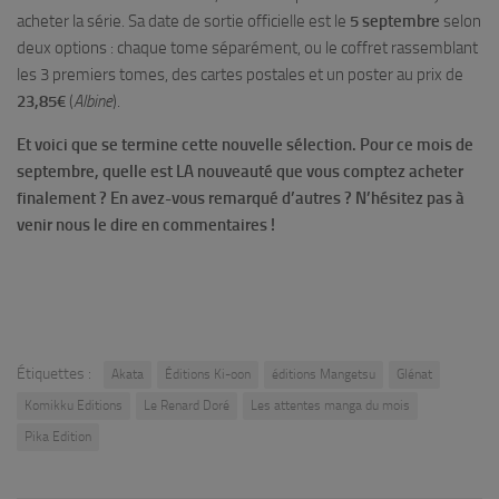
acheter la série. Sa date de sortie officielle est le
5 septembre
selon
deux options : chaque tome séparément, ou le coffret rassemblant
les 3 premiers tomes, des cartes postales et un poster au prix de
23,85€
(
Albine
).
Et voici que se termine cette nouvelle sélection. Pour ce mois de
septembre, quelle est LA nouveauté que vous comptez acheter
finalement ? En avez-vous remarqué d’autres ? N’hésitez pas à
venir nous le dire en commentaires !
Étiquettes :
Akata
Éditions Ki-oon
éditions Mangetsu
Glénat
Komikku Editions
Le Renard Doré
Les attentes manga du mois
Pika Edition