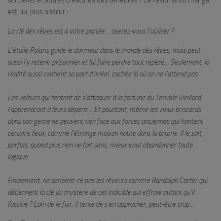
sorcières et autres créatures des ténèbres ? Le résumé du manga
est, lui, plus obscur :
La clé des rêves est à votre portée… oserez-vous l’utiliser ?
L’étoile Polaris guide le dormeur dans le monde des rêves, mais peut
aussi l’y retenir prisonnier et lui faire perdre tout repère… Seulement, la
réalité aussi contient sa part d’irréel, cachée là où on ne l’attend pas.
Les voleurs qui tentent de s’attaquer à la fortune du Terrible Vieillard
l’apprendront à leurs dépens… Et pourtant, même les vieux briscards
dans son genre ne peuvent rien face aux forces anciennes qui hantent
certains lieux, comme l’étrange maison haute dans la brume. Il le sait,
parfois, quand plus rien ne fait sens, mieux vaut abandonner toute
logique.
Finalement, ne seraient-ce pas les rêveurs comme Randolph Carter qui
détiennent la clé du mystère de cet indicible qui effraie autant qu’il
fascine ? Loin de le fuir, il tente de s’en approcher, peut-être trop…