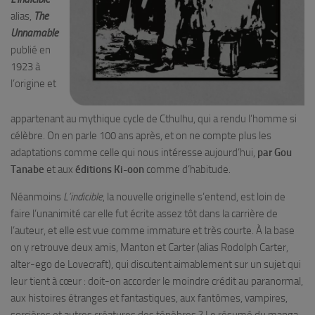
alias,
The
Unnamable
publié en
1923 à
l’origine et
appartenant au mythique cycle de Cthulhu, qui a rendu l’homme si
célèbre. On en parle 100 ans après, et on ne compte plus les
adaptations comme celle qui nous intéresse aujourd’hui,
par Gou
Tanabe
et aux
éditions Ki-oon
comme d’habitude.
Néanmoins
L’indicible
, la nouvelle originelle s’entend, est loin de
faire l’unanimité car elle fut écrite assez tôt dans la carrière de
l’auteur, et elle est vue comme immature et très courte. À la base
on y retrouve deux amis, Manton et Carter (alias Rodolph Carter,
alter-ego de Lovecraft), qui discutent aimablement sur un sujet qui
leur tient à cœur : doit-on accorder le moindre crédit au paranormal,
aux histoires étranges et fantastiques, aux fantômes, vampires,