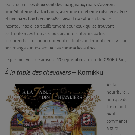
leur chemin.
Les deux sont des marginaux, mais s’avèrent
immédiatement attachants, avec une excellente mise en scène
et une narration bien pensée
, faisant de cette histoire un
incontournable, particulièrement pour ceux qui se trouvent
confronté à ces troubles, ou qui cherchent à mieux les
comprendre… ou pour ceux voulant tout simplement découvrir un
bon manga sur une amitié pas comme les autres.
Le premier volume arrive le
17 septembre
au prix de
7,90€
. (Paul)
À la table des chevaliers
– Komikku
Ah la
nourriture…
rien que de
lire ce mot
peut
commencer
à faire