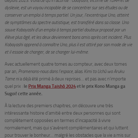
depuis 2023. Voilà ce qu’il raconte :
Obayashi, victime de TDAH et de
dyslexie, est un voyou incapable de se concentrer sur ses études ou de
conserver un emploi à temps partiel. Un jour, l’excentrique Uno, atteint
de symptômes du spectre autistique, est transféré dans sa classe. Uno
sauve Kobayashi d’un emploi à temps partiel douteux proposé par un
élève plus âgé, et les deux deviennent bons amis après cet incident. Plus
Kobayashi apprend à connaître Uno, plus il est attiré par son mode de vie
et il essaie de changer, de se changer lui-même.
Avec actuellement quatre tomes au compteur, avec deux tomes
par an,
Promenons-nous dans l’espace
, alias
Kimi to Uchû wo Aruku
Tame ni
a déjà été primé à deux reprises… et pas avec n’importe
quel prix :
le
Prix Manga Taishô 2024
et le prix Kono Manga ga
Sugoi! cette année.
À la lecture des premiers chapitres, on découvre une très
intéressante histoire d’amitié entre deux personnes qui sont
complètement opposées en termes d’incapacité à vivre
normalement, mais qui s’avèrent complémentaires et qui luttent
pour trouver le bonheur… malgré les obstacles que la vie a mis sur