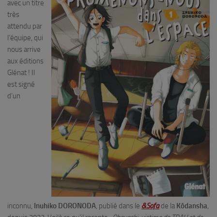
avec un titre
très
attendu par
l’équipe, qui
nous arrive
aux éditions
Glénat ! Il
est signé
d’un
inconnu,
Inuhiko DORONODA
, publié dans le
&Sofa
de la
Kôdansha
,