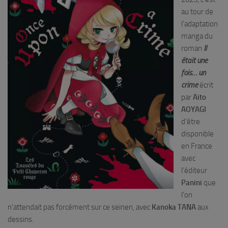
au tour de
l’adaptation
manga du
roman
Il
était une
fois… un
crime
écrit
par
Aito
AOYAGI
d’être
disponible
en France
avec
l’éditeur
Panini
que
l’on
n’attendait pas forcément sur ce seinen, avec
Kanoka TANA
aux
dessins.