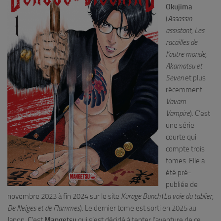
Okujima
(
Assassin
assistant, Les
racailles de
l’autre monde,
Akamatsu et
Seven
et plus
récemment
Vavam
Vampire
). C’est
une série
courte qui
compte trois
tomes. Elle a
été pré-
publiée de
novembre 2023 à fin 2024 sur le site
Kurage Bunch
(
La voie du tablier,
De Neiges et de Flammes
). Le dernier tome est sorti en 2025 au
Japon. C’est
Mangetsu
qui s’est décidé à tenter l’aventure de ce