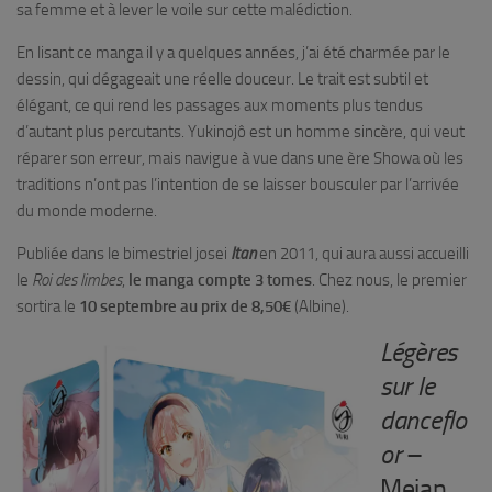
sa femme et à lever le voile sur cette malédiction.
En lisant ce manga il y a quelques années, j’ai été charmée par le
dessin, qui dégageait une réelle douceur. Le trait est subtil et
élégant, ce qui rend les passages aux moments plus tendus
d’autant plus percutants. Yukinojô est un homme sincère, qui veut
réparer son erreur, mais navigue à vue dans une ère Showa où les
traditions n’ont pas l’intention de se laisser bousculer par l’arrivée
du monde moderne.
Publiée dans le bimestriel josei
Itan
en 2011, qui aura aussi accueilli
le
Roi des limbes
,
le manga compte 3 tomes
. Chez nous, le premier
sortira le
10 septembre au prix de 8,50€
(Albine).
Légères
sur le
danceflo
or
–
Meian