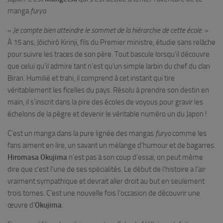
manga
furyo
.
«
Je compte bien atteindre le sommet de la hiérarchie de cette école.
»
À 15 ans, Jôichirô Kirinji, fils du Premier ministre, étudie sans relâche
pour suivre les traces de son père. Tout bascule lorsqu’il découvre
que celui qu’il admire tant n’est qu’un simple larbin du chef du clan
Biran. Humilié et trahi, il comprend à cet instant qui tire
véritablement les ficelles du pays. Résolu à prendre son destin en
main, il s’inscrit dans la pire des écoles de voyous pour gravir les
échelons de la pègre et devenir le véritable numéro un du Japon !
C’est un manga dans la pure lignée des mangas
furyo
comme les
fans aiment en lire, un savant un mélange d’humour et de bagarres.
Hiromasa Okujima
n’est pas à son coup d’essai, on peut même
dire que c’est l’une de ses spécialités. Le début de l’histoire a l’air
vraiment sympathique et devrait aller droit au but en seulement
trois tomes. C’est une nouvelle fois l’occasion de découvrir une
œuvre d’
Okujima
.