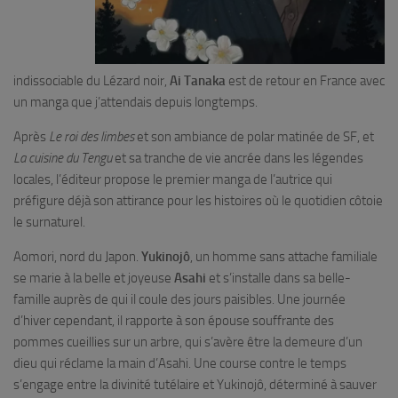
indissociable du Lézard noir,
Ai Tanaka
est de retour en France avec
un manga que j’attendais depuis longtemps.
Après
Le roi des limbes
et son ambiance de polar matinée de SF, et
La cuisine du Tengu
et sa tranche de vie ancrée dans les légendes
locales, l’éditeur propose le premier manga de l’autrice qui
préfigure déjà son attirance pour les histoires où le quotidien côtoie
le surnaturel.
Aomori, nord du Japon.
Yukinojô
, un homme sans attache familiale
se marie à la belle et joyeuse
Asahi
et s’installe dans sa belle-
famille auprès de qui il coule des jours paisibles. Une journée
d’hiver cependant, il rapporte à son épouse souffrante des
pommes cueillies sur un arbre, qui s’avère être la demeure d’un
dieu qui réclame la main d’Asahi. Une course contre le temps
s’engage entre la divinité tutélaire et Yukinojô, déterminé à sauver