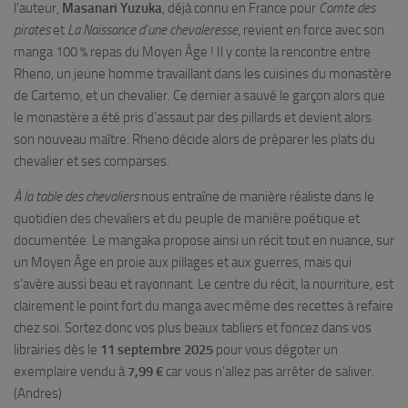
l’auteur,
Masanari Yuzuka
, déjà connu en France pour
Comte des
pirates
et
La Naissance d’une chevaleresse
, revient en force avec son
manga 100 % repas du Moyen Âge ! Il y conte la rencontre entre
Rheno, un jeune homme travaillant dans les cuisines du monastère
de Cartemo, et un chevalier. Ce dernier a sauvé le garçon alors que
le monastère a été pris d’assaut par des pillards et devient alors
son nouveau maître. Rheno décide alors de préparer les plats du
chevalier et ses comparses.
À la table des chevaliers
nous entraîne de manière réaliste dans le
quotidien des chevaliers et du peuple de manière poétique et
documentée. Le mangaka propose ainsi un récit tout en nuance, sur
un Moyen Âge en proie aux pillages et aux guerres, mais qui
s’avère aussi beau et rayonnant. Le centre du récit, la nourriture, est
clairement le point fort du manga avec même des recettes à refaire
chez soi. Sortez donc vos plus beaux tabliers et foncez dans vos
librairies dès le
11 septembre 2025
pour vous dégoter un
exemplaire vendu à
7,99 €
car vous n’allez pas arrêter de saliver.
(Andres)