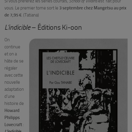
Si vous préférez les séries courtes,
School of Villains
est fait pour
vous. Le premier tome sort le
3 septembre chez Mangetsu au prix
de 7,95 €
. (Tatiana)
L’indicible
– Éditions Ki-oon
On
continue
et on a
hâte de se
régaler
avec cette
nouvelle
adaptation
d’une
histoire de
Howard
Philipps
Lovecraft
:
L’indicible