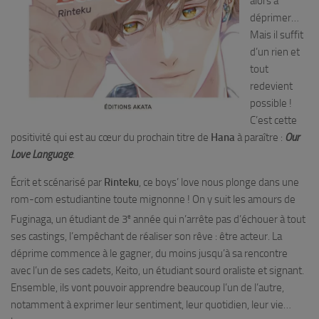
alors à
déprimer…
Mais il suffit
d’un rien et
tout
redevient
possible !
C’est cette
positivité qui est au cœur du prochain titre de
Hana
à paraître :
Our
Love Language
.
Écrit et scénarisé par
Rinteku
, ce boys’ love nous plonge dans une
rom-com estudiantine toute mignonne ! On y suit les amours de
e
Fuginaga, un étudiant de 3
année qui n’arrête pas d’échouer à tout
ses castings, l’empêchant de réaliser son rêve : être acteur. La
déprime commence à le gagner, du moins jusqu’à sa rencontre
avec l’un de ses cadets, Keito, un étudiant sourd oraliste et signant.
Ensemble, ils vont pouvoir apprendre beaucoup l’un de l’autre,
notamment à exprimer leur sentiment, leur quotidien, leur vie…