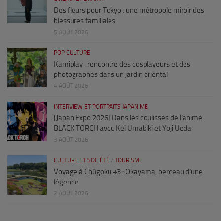
Des fleurs pour Tokyo : une métropole miroir des
blessures familiales
5 AOÛT 2026
POP CULTURE
Kamiplay : rencontre des cosplayeurs et des
photographes dans un jardin oriental
4 AOÛT 2026
INTERVIEW ET PORTRAITS JAPANIME
[Japan Expo 2026] Dans les coulisses de l’anime
BLACK TORCH avec Kei Umabiki et Yoji Ueda
3 AOÛT 2026
CULTURE ET SOCIÉTÉ
/
TOURISME
Voyage à Chûgoku #3 : Okayama, berceau d’une
légende
2 AOÛT 2026