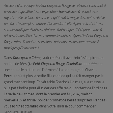
Au cours d’un voyage, le Petit Chaperon Rouge se retrouve confronté à
un incident qui défie toute explication. Bien décidée à résoudre ce
mystère, elle se lance dans une enquête où la magie des contes révèle
une facette bien plus sombre. Parviendra-t-elle à percer la vérité, qui
semble impliquer d’autres créatures fantastiques ? Préparez-vous à
découvrir une détective pas comme les autres ! Quand le Petit Chaperon
Rouge mène l’enquête, cela donne naissance à une aventure aussi
magique qu’inattendue !
Dans
Once upon a Crime
, l’autrice réussit avec brio à s’inspirer des
contes de fées (
Le Petit Chaperon Rouge
,
Cendrillon
) pour réécrire
une nouvelle histoire où l’héroïne à la cape rouge de
Charles
Perrault
n’est plus la petite fille candide qui se fait manger par le
grand méchant loup. En véritable Sherlock Holmes, elle chasse le
plus petit indice pour élucider des affaires qui sortent de l’ordinaire.
La série de 4 tomes, dont le premier est à
8,29 €
, mêlant
merveilleux et thriller policier promet de belles surprises. Rendez-
vous
le 17 septembre
dans votre librairie pour commencer
l’enquête ! (David)