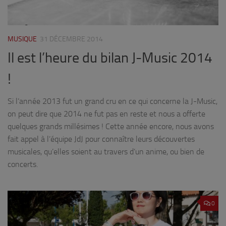
MUSIQUE
31 DÉCEMBRE 2014
Il est l’heure du bilan J-Music 2014
!
Si l’année 2013 fut un grand cru en ce qui concerne la J-Music,
on peut dire que 2014 ne fut pas en reste et nous a offerte
quelques grands millésimes ! Cette année encore, nous avons
fait appel à l’équipe JdJ pour connaître leurs découvertes
musicales, qu’elles soient au travers d’un anime, ou bien de
concerts.
0