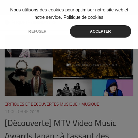
Skip to content
Nous utilisons des cookies pour optimiser notre site web et
notre service.
Politique de cookies
ÉTIQUETÉ :
SHIBUYA-KEI
REFUSER
ACCEPTER
1
CRITIQUES ET DÉCOUVERTES MUSIQUE
/
MUSIQUE
11 OCTOBRE 2015
[Découverte] MTV Video Music
Awards Japan : à l’assaut des