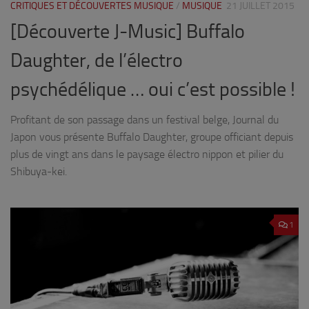
CRITIQUES ET DÉCOUVERTES MUSIQUE
/
MUSIQUE
21 JUILLET 2015
[Découverte J-Music] Buffalo
Daughter, de l’électro
psychédélique … oui c’est possible !
Profitant de son passage dans un festival belge, Journal du
Japon vous présente Buffalo Daughter, groupe officiant depuis
plus de vingt ans dans le paysage électro nippon et pilier du
Shibuya-kei.
1