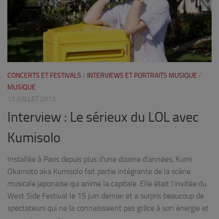
CONCERTS ET FESTIVALS
/
INTERVIEWS ET PORTRAITS MUSIQUE
/
MUSIQUE
13 JUILLET 2013
Interview : Le sérieux du LOL avec
Kumisolo
Installée à Paris depuis plus d’une dizaine d’années, Kumi
Okamoto aka Kumisolo fait partie intégrante de la scène
musicale japonaise qui anime la capitale. Elle était l’invitée du
West Side Festival le 15 juin dernier et a surpris beaucoup de
spectateurs qui ne la connaissaient pas grâce à son énergie et