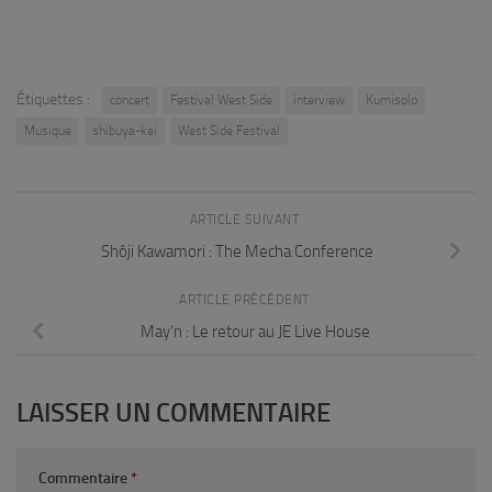
Étiquettes :
concert
Festival West Side
interview
Kumisolo
Musique
shibuya-kei
West Side Festival
ARTICLE SUIVANT
Shôji Kawamori : The Mecha Conference
ARTICLE PRÉCÉDENT
May’n : Le retour au JE Live House
LAISSER UN COMMENTAIRE
Commentaire
*