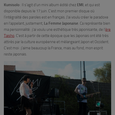
Kumisolo
: Il s’agit d’un mini album édité chez
EMI
, et qui est
disponible depuis le 17 juin. C’est mon premier disque où
l’intégralité des paroles est en français. J’ai voulu créer le paradoxe
en l’appelant, justement,
La Femme Japonaise
. Ca représente bien
ma personnalité : j’ai voulu une esthétique très japonisante, de l’
ère
Taisho
. C’est à partir de cette époque que les Japonais ont été très
attirés par la culture européenne et mélangeant Japon et Occident.
C’est moi : j’aime beaucoup la France, mais au fond, mon esprit
reste japonais.