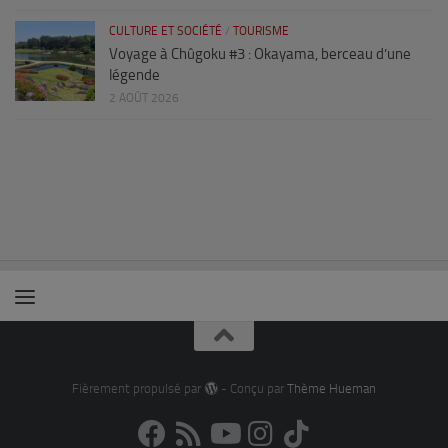
CULTURE ET SOCIÉTÉ
/
TOURISME
Voyage à Chûgoku #3 : Okayama, berceau d’une
légende
2 AOÛT 2026
Fièrement propulsé par
- Conçu par
Thème Hueman