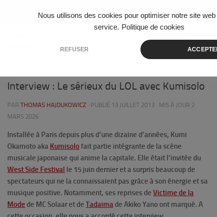
Skip to content
Nous utilisons des cookies pour optimiser notre site web 
service.
Politique de cookies
CONCERTS ET FESTIVALS
/
INTERVIEWS ET PORTRAITS MUSIQUE
/
MUSIQUE
REFUSER
ACCEPTE
0
Interview : Le sérieux du LOL avec Kumisolo
PAR
THOMAS HAJDUKOWICZ
· PUBLIÉ
13 JUILLET 2013
· MIS À JOUR
2
MARS 2026
Installée à Paris depuis plus d’une dizaine d’années, Kumi
Okamoto aka
Kumisolo
fait partie intégrante de la scène
musicale japonaise qui anime la capitale. Elle était l’invitée du
West Side
Festival
le 15 juin dernier et a surpris beaucoup de
spectateurs qui ne la connaissaient pas grâce à son énergie et sa
musique positive. Notamment, ses reprises de
Victime de la
Mode
de MC Solaar et de
Tadaima
de Akiko Yano ont marqué. A
cette occasion, elle nous a accordé cette interview.