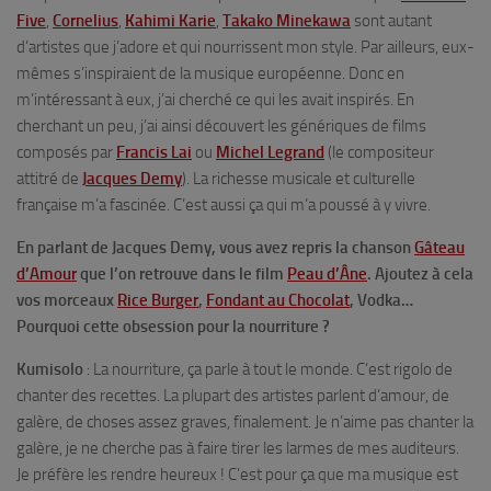
Five
,
Cornelius
,
Kahimi Karie
,
Takako Minekawa
sont autant
d’artistes que j’adore et qui nourrissent mon style. Par ailleurs, eux-
mêmes s’inspiraient de la musique européenne. Donc en
m’intéressant à eux, j’ai cherché ce qui les avait inspirés. En
cherchant un peu, j’ai ainsi découvert les génériques de films
composés par
Francis Lai
ou
Michel Legrand
(le compositeur
attitré de
Jacques Demy
). La richesse musicale et culturelle
française m’a fascinée. C’est aussi ça qui m’a poussé à y vivre.
En parlant de Jacques Demy, vous avez repris la chanson
Gâteau
d’Amour
que l’on retrouve dans le film
Peau d’Âne
. Ajoutez à cela
vos morceaux
Rice Burger
,
Fondant au Chocolat
,
Vodka
…
Pourquoi cette obsession pour la nourriture ?
Kumisolo
: La nourriture, ça parle à tout le monde. C’est rigolo de
chanter des recettes. La plupart des artistes parlent d’amour, de
galère, de choses assez graves, finalement. Je n’aime pas chanter la
galère, je ne cherche pas à faire tirer les larmes de mes auditeurs.
Je préfère les rendre heureux ! C’est pour ça que ma musique est