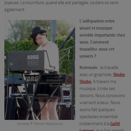
joyeuse. La nourriture, quand elle est partagée, va dans ce sens
également.
L’adéquation entre
visuel et musique
semble importante chez
vous. Comment
travaillez-vous cet
univers ?
Kumisolo
: Je travaille
avec un graphiste,
Shobo
Shobo
. A travers ma
musique, il crée ses
dessins. Nous concevons
vraiment à deux. Nous
avons fait quelques
spectacles ensemble
(notamment à la
Gaîté
Kumisolo © Thomas Hajdukowicz
Lyrique
), que l’on appelle