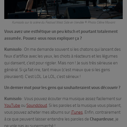
Kumisolo sur la scène du Festival West Side en Vendée © Photo Céline Maxant
Vous avez une esthétique un peu kitsch et pourtant totalement
assumée. Pouvez-vous nous expliquer ça ?
Kumisolo
: On me demande souvent si les chatons qui lancent des
feux d’artifice avec les yeux, les chiots à réacteurs et les légumes
qui dansent, c’est pour rigoler. Mais non ! Je suis très sérieuse en
général. Si ça fait rire, tant mieux (c’est mieux que si les gens
pleuraient). C’est LOL. Le LOL, c’est sérieux !
Un dernier mot pour les gens qui souhaiteraient vous découvrir ?
Kumisolo
: Vous pouvez écouter ma musique assez facilement sur
YouTube
ou
Soundcloud
. Si les paroles et la musique vous plaisent,
vous pouvez acheter mes albums sur
iTunes
. Enfin, contrairement
à ce que peuvent laisser entendre les paroles de
Chapardeuse
, je
ne vole pas au supermarché !