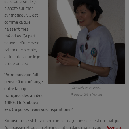
suis toute seule, je
pianote sur mon
synthétiseur. C’est
comme ça que
naissent mes
mélodies. Ça part
souvent d’une base
rythmique simple,
autour de laquelle je
brode un peu.
Votre musique fait
penser à un mélange
Kumisolo en interview
entre la pop
© Photo Céline Maxant
française des années
1980 et le Shibuya-
kei. Où puisez-vous vos inspirations ?
Kumisolo
: Le Shibuya-kei a bercé ma jeunesse. C’est normal que
l’on puisse retrouver cette inspiration dans ma musique.
Pizzicato