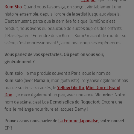
KumiSho
. Quand nous faisons ça, on conçoit véritablement une
histoire ensemble, depuis l’ordre de la setlist jusqu’aux visuels.
C’est amusant, parce que la dernière fois que
KumiSho
s’est
produit, nous avons eu beaucoup de succès auprès des enfants.
J’étais épatée ! Entendre des «
Kumi ! Kumi !
» avant de monter sur
scène, c’est impressionnant ! J’aime beaucoup ces expériences.
Vous parlez de vos spectacles. Où peut-on vous voir,
généralement ?
Kumisolo
: Je me produis souvent à Paris, sous le nom de
Kumisolo
(avec
Romain
, mon guitariste). J’organise également pas
mal de soirées : karaokés, le
Yellow Ghetto
,
Mini Don et Grand
Don
… Je mixe également un peu, avec une amie,
Victorine
. Notre
nom de scène, c’est
Les Demoiselles de Roquefort
. Encore une
fois, je mélange nourriture et Jacques Demy !
Pouvez-vous nous parler de
La Femme Japonaise
, votre nouvel
EP ?