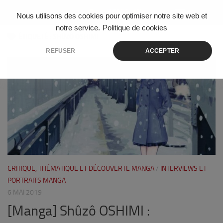
Skip to content
Nous utilisons des cookies pour optimiser notre site web et
notre service.
Politique de cookies
ÉTIQUETÉ :
SHÛZÔ OSHIMI
REFUSER
ACCEPTER
0
CRITIQUE, THÉMATIQUE ET DÉCOUVERTE MANGA
/
INTERVIEWS ET
PORTRAITS MANGA
6 MAI 2019
[Manga] Shûzô OSHIMI :