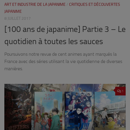
ART ET INDUSTRIE DE LA JAPANIME
/
CRITIQUES ET DÉCOUVERTES
JAPANIME
8 JUILLET 2017
[100 ans de japanime] Partie 3 – Le
quotidien à toutes les sauces
Poursuivons notre revue de cent animes ayant marqués la
France avec des séries utilisant la vie quotidienne de diverses
manières.
1