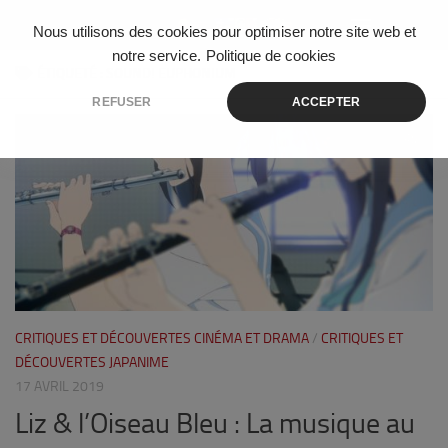
Skip to content
Nous utilisons des cookies pour optimiser notre site web et
notre service.
Politique de cookies
ÉTIQUETÉ :
SOUND! EUPHONIUM
REFUSER
ACCEPTER
1
CRITIQUES ET DÉCOUVERTES CINÉMA ET DRAMA
/
CRITIQUES ET
DÉCOUVERTES JAPANIME
17 AVRIL 2019
Liz & l’Oiseau Bleu : La musique au