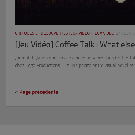
CRITIQUES ET DÉCOUVERTES JEUX VIDÉO
/
JEUX VIDÉO
24 FÉVRI
[Jeu Vidéo] Coffee Talk : What else
Journal du Japon vous invite à boire un verre dans Coffee Ta
chez Toge Productions… Et une pépite entre visual novel et p
« Page précédente