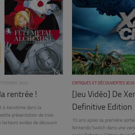
EPTEMBRE 2020
CRITIQUES ET DÉCOUVERTES JEUX
a rentrée !
[Jeu Vidéo] De Xe
Definitive Edition
et à Xenotime dans la
etite présentation de trois
10 ans après sa première sortie
s lecteurs avides de découvrir
Nintendo Switch dans une versi