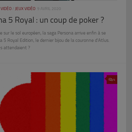
 VIDÉO
/
JEUX VIDÉO
9 AVRIL 2020
na 5 Royal : un coup de poker ?
e sur le sol européen, la saga Persona arrive enfin à se
 5 Royal Edition, le dernier bijou de la couronne d’Atlus.
ans attendaient ?
4