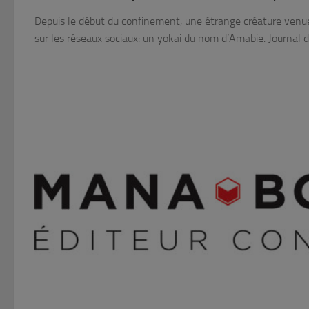
Depuis le début du confinement, une étrange créature venue
sur les réseaux sociaux: un yokai du nom d’Amabie. Journal 