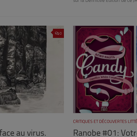
sur la Definitive Edition de ce 
0
CRITIQUES ET DÉCOUVERTES LIT
face au virus.
Ranobe #01: Votre