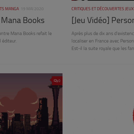
ITS MANGA
19 MAI 2020
CRITIQUES ET DÉCOUVERTES JEUX
ez Mana Books
[Jeu Vidéo] Perso
ontre Mana Books refait le
Après plus de dix ans d’existenc
 éditeur.
localiser en France avec Persona
Est-il la suite royale que les f
0