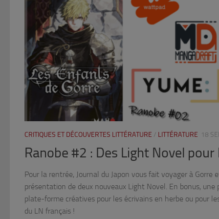
CRITIQUES ET DÉCOUVERTES LITTÉRATURE
/
LITTÉRATURE
18 S
Ranobe #2 : Des Light Novel pour l
Pour la rentrée, Journal du Japon vous fait voyager à Gorre 
présentation de deux nouveaux Light Novel. En bonus, une p
plate-forme créatives pour les écrivains en herbe ou pour le
du LN français !