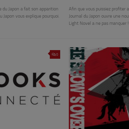
 du Japon a fait son apparition
Afin que vous puissiez profiter 
du Japon vous explique pourquoi.
Journal du Japon ouvre une nouv
Light Novel a ne pas manquer !
0