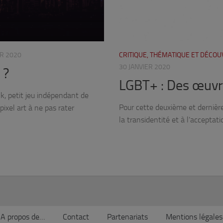
ER 2020
CRITIQUE, THÉMATIQUE ET DÉCO
30 JANVIER 2020
 ?
LGBT+ : Des œuvr
lk, petit jeu indépendant de
Pour cette deuxième et dernièr
ixel art à ne pas rater
la transidentité et à l’acceptati
A propos de…
Contact
Partenariats
Mentions légales