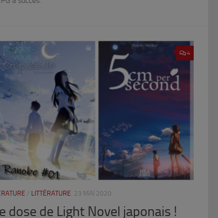
JRPG à succés.
4
TÉRATURE
/
LITTÉRATURE
23 MAI 2020
 dose de Light Novel japonais !