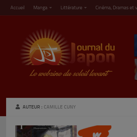
Accueil
Manga
Littérature
Cinéma, Dramas et 
Skip to content
AUTEUR :
CAMILLE CUNY