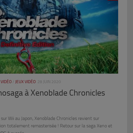
 VIDÉO
/
JEUX VIDÉO
28 JUIN 2020
nosaga à Xenoblade Chronicles
 sur Wii au Japon, Xenoblade Chronicles revient sur
on totalement remasterisée ! Retour sur la saga Xeno et