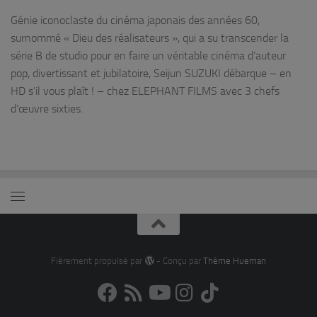
Génie iconoclaste du cinéma japonais des années 60,
surnommé « Dieu des réalisateurs », qui a su transcender la
série B de studio pour en faire un véritable cinéma d’auteur
pop, divertissant et jubilatoire, Seijun SUZUKI débarque – en
HD s’il vous plaît ! – chez ELEPHANT FILMS avec 3 chefs
d’œuvre sixties.
Fièrement propulsé par
- Conçu par
Thème Hueman