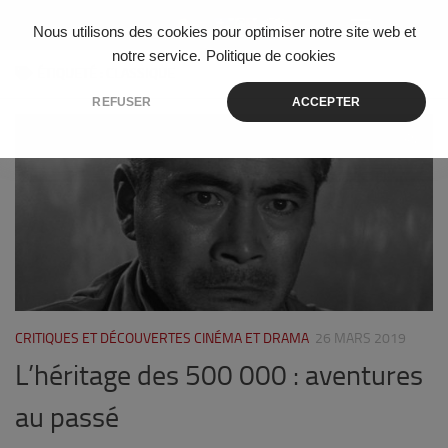
Skip to content
Nous utilisons des cookies pour optimiser notre site web et
notre service.
Politique de cookies
ÉTIQUETÉ :
CLASSIQUE
REFUSER
ACCEPTER
0
CRITIQUES ET DÉCOUVERTES CINÉMA ET DRAMA
26 MARS 2019
L’héritage des 500 000 : aventures
au passé