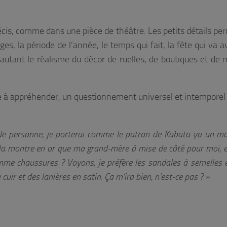
cis, comme dans une pièce de théâtre. Les petits détails pe
es, la période de l’année, le temps qui fait, la fête qui va av
autant le réalisme du décor de ruelles, de boutiques et de 
le à appréhender, un questionnement universel et intemporel 
ande personne, je porterai comme le patron de Kabata-ya un m
 la montre en or que ma grand-mère à mise de côté pour moi, et
omme chaussures ? Voyons, je préfère les sandales à semelles e
 cuir et des lanières en satin. Ça m’ira bien, n’est-ce pas ? »