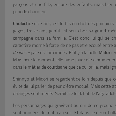
garçons et une fille, encore des enfants, mais bien
période charnière.
Chôkichi
, seize ans, est le fils du chef des pompiers
gages, treize ans, gentil, vit seul chez sa grand-mèr
campagne dans sa famille. C’est donc lui qui se c
caractère morne à force de ne pas être écouté entre a
dedans »
par ses camarades. Et il y a la belle
Midori
. 
Mais pour le moment, elle aime jouer et se promener.
dans le métier de courtisane que ce qui brille, mais i
Shinnyo et Midori se regardent de loin depuis que c
évite de lui parler de peur d’être moqué. Mais cette 
étranges sentiments. Serait-ce le début de l’âge adu
Les personnages qui gravitent autour de ce groupe 
sont animées du matin au soir. Et dans ce décor brill