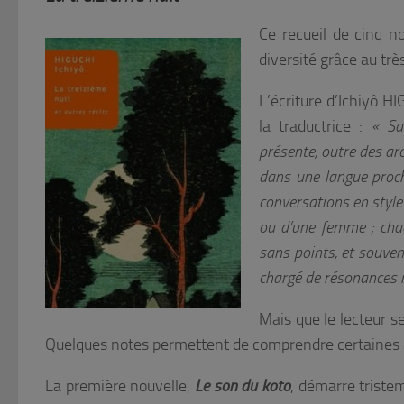
Ce recueil de cinq no
diversité grâce au trè
L’écriture d’Ichiyô H
la traductrice :
« Sa
présente, outre des arch
dans une langue proche
conversations en style
ou d’une femme ; chaq
sans points, et souvent
chargé de résonances 
Mais que le lecteur se
Quelques notes permettent de comprendre certaines all
La première nouvelle,
Le son du koto
, démarre triste