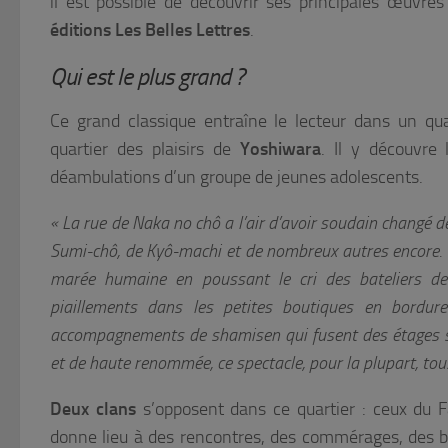
il est possible de découvrir ses principales œuvr
éditions Les Belles Lettres
.
Qui est le plus grand ?
Ce grand classique entraîne le lecteur dans un qua
quartier des plaisirs de
Yoshiwara
. Il y découvre 
déambulations d’un groupe de jeunes adolescents.
« La rue de Naka no chô a l’air d’avoir soudain changé de
Sumi-chô, de Kyô-machi et de nombreux autres encore. I
marée humaine en poussant le cri des bateliers d
piaillements dans les petites boutiques en bordure
accompagnements de shamisen qui fusent des étages s
et de haute renommée, ce spectacle, pour la plupart, tous
Deux clans
s’opposent dans ce quartier : ceux du F
donne lieu à des rencontres, des commérages, des ba