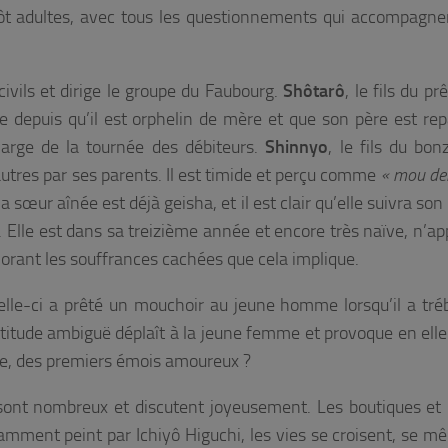
tôt adultes, avec tous les questionnements qui accompagne
 civils et dirige le groupe du Faubourg.
Shôtarô
, le fils du pr
e depuis qu’il est orphelin de mère et que son père est repa
harge de la tournée des débiteurs.
Shinnyo
, le fils du bon
utres par ses parents. Il est timide et perçu comme
« mou de
Sa sœur aînée est déjà geisha, et il est clair qu’elle suivra so
 Elle est dans sa treizième année et encore très naïve, n’ap
gnorant les souffrances cachées que cela implique.
elle-ci a prêté un mouchoir au jeune homme lorsqu’il a tréb
attitude ambiguë déplaît à la jeune femme et provoque en elle
lte, des premiers émois amoureux ?
sont nombreux et discutent joyeusement. Les boutiques et 
amment peint par Ichiyô Higuchi, les vies se croisent, se mêl