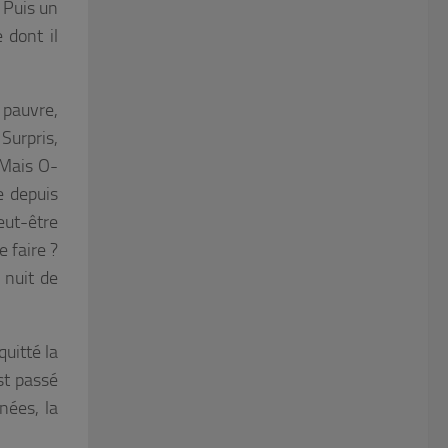
. Puis un
 dont il
 pauvre,
 Surpris,
 Mais O-
e depuis
eut-être
 faire ?
 nuit de
uitté la
st passé
nées, la