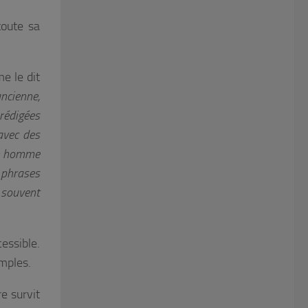
toute sa
e le dit
ncienne,
 rédigées
 avec des
un homme
 phrases
t souvent
essible.
imples.
e survit