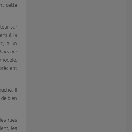
nt cette
êteur sur
rti à la
ze, a un
hors dur
n modèle.
préciant
uché. Il
 de bien
les rues
ent, les