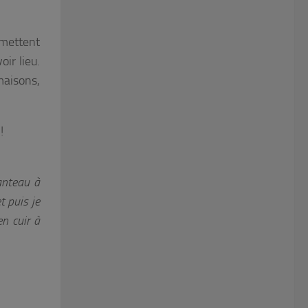
rmettent
oir lieu.
maisons,
!
anteau à
 puis je
n cuir à