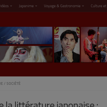
vidéos
Japanime
Voyage & Gastronomie
Culture et
RE
/
SOCIÉTÉ
la littérature japonaise :