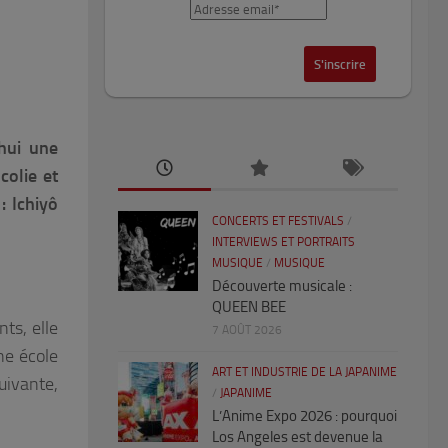
’hui une
colie et
: Ichiyô
CONCERTS ET FESTIVALS
/
INTERVIEWS ET PORTRAITS
MUSIQUE
/
MUSIQUE
Découverte musicale :
QUEEN BEE
ts, elle
7 AOÛT 2026
une école
ART ET INDUSTRIE DE LA JAPANIME
uivante,
/
JAPANIME
L’Anime Expo 2026 : pourquoi
Los Angeles est devenue la