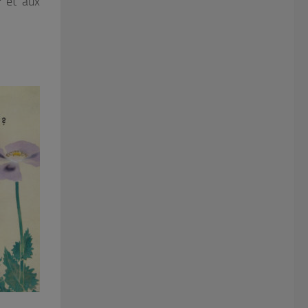
r
et aux