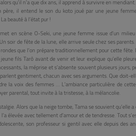
alors qu’il n’a que dix ans, il apprend à survivre en mendiant
on père, il entend le son du koto joué par une jeune femme
La beauté à l’état pur !
 met en scène O-Seki, une jeune femme issue d’un milieu
Un soir de fête de la lune, elle arrive seule chez ses parents.
en rondes que l’on prépare traditionnellement pour cette fête.
jeune fils Tarô avant de venir et leur explique qu’elle pleur
ncessants, la méprise et s’absente souvent plusieurs jours, p
i parlent gentiment, chacun avec ses arguments. Que doit-elle
endre la voix des femmes … L’ambiance particulière de cette
er parental, tout invite à la tristesse, à la mélancolie.
algie. Alors que la neige tombe, Tama se souvient qu’elle a q
 l’a élevée avec tellement d’amour et de tendresse. Tout s’e
olescente, son professeur si gentil avec elle depuis des an