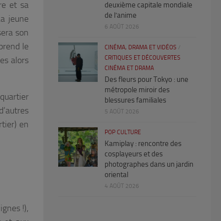
re et sa
deuxième capitale mondiale
de l’anime
La jeune
6 AOÛT 2026
sera son
prend le
CINÉMA, DRAMA ET VIDÉOS
/
CRITIQUES ET DÉCOUVERTES
es alors
CINÉMA ET DRAMA
Des fleurs pour Tokyo : une
métropole miroir des
quartier
blessures familiales
d’autres
5 AOÛT 2026
rtier) en
POP CULTURE
Kamiplay : rencontre des
cosplayeurs et des
photographes dans un jardin
oriental
4 AOÛT 2026
ignes !),