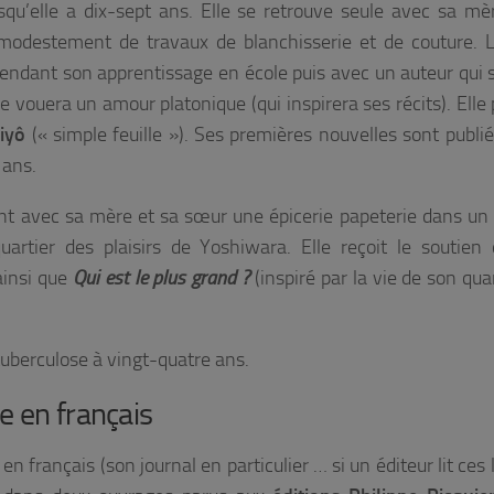
qu’elle a dix-sept ans. Elle se retrouve seule avec sa mè
 modestement de travaux de blanchisserie et de couture. 
ndant son apprentissage en école puis avec un auteur qui 
e vouera un amour platonique (qui inspirera ses récits). Elle 
hiyô
(« simple feuille »). Ses premières nouvelles sont publié
 ans.
ient avec sa mère et sa sœur une épicerie papeterie dans un 
artier des plaisirs de Yoshiwara. Elle reçoit le soutien 
ainsi que
Qui est le plus grand ?
(inspiré par la vie de son qua
 tuberculose à vingt-quatre ans.
e en français
n français (son journal en particulier … si un éditeur lit ces l