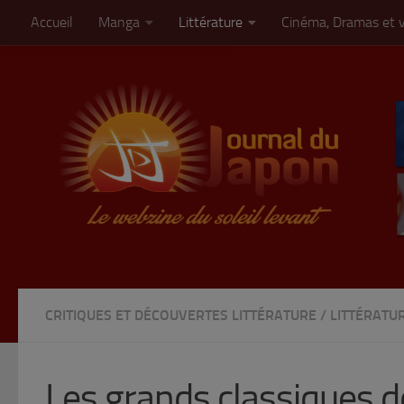
Accueil
Manga
Littérature
Cinéma, Dramas et 
Skip to content
CRITIQUES ET DÉCOUVERTES LITTÉRATURE
/
LITTÉRATU
Les grands classiques de 