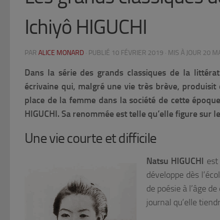
Ichiyô HIGUCHI
PAR
ALICE MONARD
· PUBLIÉ
10 FÉVRIER 2019
· MIS À JOUR
20 M
Dans la série des grands classiques de la littér
écrivaine qui, malgré une vie très brève, produisit
place de la femme dans la société de cette époque c
HIGUCHI. Sa renommée est telle qu’elle figure sur le
Une vie courte et difficile
Natsu HIGUCHI
est 
développe dès l’écol
de poésie à l’âge de
journal qu’elle tiendr