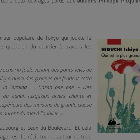
es dans deux ouvrages parus aux
éditions Philippe Picquie
rtier populaire de Tokyo qui jouxte le
le quotidien du quartier à travers les
 sens : la foule venant des ponts-levis de
l y a aussi des groupes qui fendent cette
e la Sumida : « Sassa ose ose. » Des
 du canal, jusqu’aux divers chants et
upérieurs des maisons de grande classe
 auront du mal à l’oublier. »
aubourg et ceux du Boulevard. Et cela
garres. Le récit tourne autour de trois