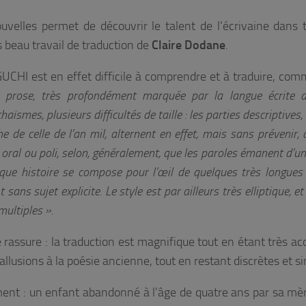
uvelles permet de découvrir le talent de l’écrivaine dans 
s beau travail de traduction de
Claire Dodane
.
IGUCHI est en effet difficile à comprendre et à traduire, comm
 prose, très profondément marquée par la langue écrite a
aïsmes, plusieurs difficultés de taille : les parties descriptives,
 de celle de l’an mil, alternent en effet, mais sans prévenir,
 oral ou poli, selon, généralement, que les paroles émanent d’
ue histoire se compose pour l’œil de quelques très longues
 sans sujet explicite. Le style est par ailleurs très elliptique, e
multiples »
.
 rassure : la traduction est magnifique tout en étant très acc
usions à la poésie ancienne, tout en restant discrètes et s
ment : un enfant abandonné à l’âge de quatre ans par sa mèr