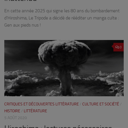
En cette année 2025 qui signe les 80 ans du bombardement
d’Hiroshima, Le Tripode a décidé de rééditer un manga culte :
Gen aux pieds nus !
0
CRITIQUES ET DÉCOUVERTES LITTÉRATURE
/
CULTURE ET SOCIÉTÉ
/
HISTOIRE
/
LITTÉRATURE
5 AOÛT 2020