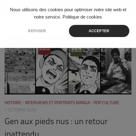
Skip to content
Nous utilisons des cookies pour optimiser notre site web et
notre service.
Politique de cookies
ÉTIQUETÉ :
HIROSHIMA
REFUSER
ACCEPTER
0
HISTOIRE
/
INTERVIEWS ET PORTRAITS MANGA
/
POP CULTURE
7 OCTOBRE 2025
Gen aux pieds nus : un retour
inattendu