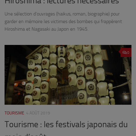
Hiroshima : lectures nécessaires
Une sélection d’ouvrages (haikus, roman, biographie) pour
garder en mémoire les victimes des bombes qui frappèrent
Hiroshima et Nagasaki au Japon en 1945.
0
TOURISME
4 AOÛT 2019
Tourisme : les festivals japonais du