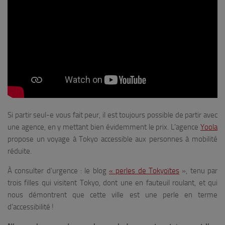
Si partir seul-e vous fait peur, il est toujours possible de partir avec
une agence, en y mettant bien évidemment le prix. L’agence
Yoola
propose un voyage à Tokyo accessible aux personnes à mobilité
réduite.
À consulter d’urgence : le blog
« perles de Tokyoïtes
», tenu par
trois filles qui visitent Tokyo, dont une en fauteuil roulant, et qui
nous démontrent que cette ville est une perle en terme
d’accessibilité !