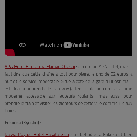
APA Hotel Hiroshima Ekimae Ohashi
: encore un APA hotel, mais il
faut dire que cette chaîne à tout pour plaire, le prix de 52 euros la
nuit et le service impeccable. Situé à côté de la gare d’Hiroshima, il
est idéal pour prendre le tramway (attention de bien choisir la rame
moderne, accessible aux fauteuils roulants), mais aussi pour
prendre le train et visiter les alentours de cette ville comme l’île aux
lapins,….
Fukuoka (Kyushu) :
Daiwa Roynet Hotel Hakata Gion
: un bel hôtel à Fukoka et bien