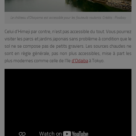
Le château d’Okayama est accessible pour les fauteuils roulants. Crédits : Pixabay
Celui d’Himeji par contre, n’est pas accessible du tout. Vous pourrez
visiter les parcs et jardins japonais sans problème à condition que le
sol ne se compose pas de petits graviers. Les sources chaudes ne
sont en règle générale, pas non plus accessibles, mise à part les
plus modernes comme celle de l’île
d’Odaiba
à Tokyo.