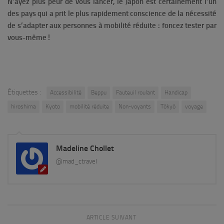
N’ayez plus peur de vous lancer, le Japon est certainement l’un
des pays qui a prit le plus rapidement conscience de la nécessité
de s’adapter aux personnes à mobilité réduite : foncez tester par
vous-même !
Étiquettes :
Accessibilité
Beppu
Fauteuil roulant
Handicap
hiroshima
Kyoto
mobilité réduite
Non-voyants
Tôkyô
voyage
Madeline Chollet
@mad_ctravel
ARTICLE SUIVANT