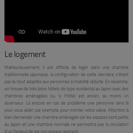
Le logement
Malheureusement, il est difficile de loger dans une chambre
traditionnelle japonaise, la configuration de cette dernière n’étant
pas du tout adaptée aux personnes à mobilité réduite. En revanche,
on trouve de très bons hôtels de type occidental au Japon avec des
chambres aménagées ou, si l’hôtel est ancien, au moins un
ascenseur. Là encore en cas de problème une personne sera là
pour vous aider, par exemple, pour monter votre valise. Attention à
bien demander une chambre aménagée car les espaces sont petits
au Japon et une chambre normale ne permettra pas la circulation
d’un fauteuil de par son espace restreint.