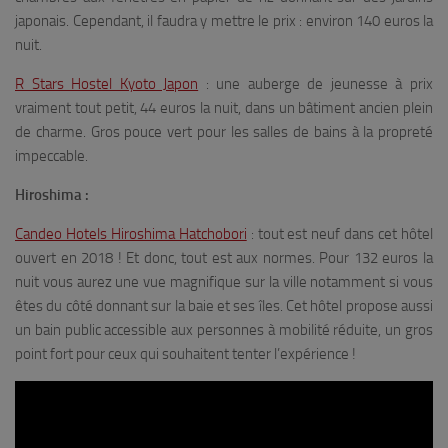
japonais. Cependant, il faudra y mettre le prix : environ 140 euros la
nuit.
R Stars Hostel Kyoto Japon
: une auberge de jeunesse à prix
vraiment tout petit, 44 euros la nuit, dans un bâtiment ancien plein
de charme. Gros pouce vert pour les salles de bains à la propreté
impeccable.
Hiroshima :
Candeo Hotels Hiroshima Hatchobori
: tout est neuf dans cet hôtel
ouvert en 2018 ! Et donc, tout est aux normes. Pour 132 euros la
nuit vous aurez une vue magnifique sur la ville notamment si vous
êtes du côté donnant sur la baie et ses îles. Cet hôtel propose aussi
un bain public accessible aux personnes à mobilité réduite, un gros
point fort pour ceux qui souhaitent tenter l’expérience !