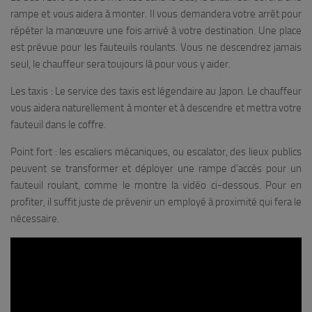
rampe et vous aidera à monter. Il vous demandera votre arrêt pour
répéter la manœuvre une fois arrivé à votre destination. Une place
est prévue pour les fauteuils roulants. Vous ne descendrez jamais
seul, le chauffeur sera toujours là pour vous y aider.
Les taxis : Le service des taxis est légendaire au Japon. Le chauffeur
vous aidera naturellement à monter et à descendre et mettra votre
fauteuil dans le coffre.
Point fort : les escaliers mécaniques, ou escalator, des lieux publics
peuvent se transformer et déployer une rampe d’accès pour un
fauteuil roulant, comme le montre la vidéo ci-dessous. Pour en
profiter, il suffit juste de prévenir un employé à proximité qui fera le
nécessaire.