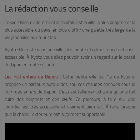
La rédaction vous conseille
Tokyo ! Bien évidemment la capitale est la ville la plus adaptée et la
plus accessible du pays, en plus d’offrir une palette très large de la
vie japonaise aux touristes.
Kyoto : On reste dans une ville, plus petite et calme, mais tout aussi
accessible. À Kyoto vous allez pouvoir avoir un regard sur le passé
du Japon en toute sécurité.
Les huit enfers de Beppu
: Cette petite ville de l’île de Kyushu
propose un parcours autour des sources chaudes connues sous le
nom des enfers de Beppu. L’eau est tellement chaude qu’on y fait
cuire des beignets et des œufs. Ce parcours, à faire sur une
journée, est très accessible et vraiment bien fait. À faire lorsque
que la chaleur extérieure est largement supportable.